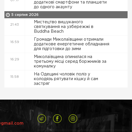
07:17
додаткові смартфони та планшети
до одного акаунту
5 серпня 2026
Мистецтво вишуканого
21:43
святкування на узбережжі в
Buddha Beach
Громади Миколаївщини отримали
16:59
додаткове енергетичне обладнання
для підготовки до зими
Миколаївщина опинилася на
16:29
третьому місці серед боржників за
комуналку
На Одещині чоловік поліз у
15:58
колодязь рятувати кішку й сам
застряг
@gmail.com