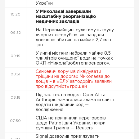
України
У Миколаєві завершили
10:20
масштабну реорганізацію
медичних закладів
На Первомайщині судитимуть групу
09:52
«чорних лісорубів», які завдали
довкіллю збитків на майже 2,7 млн
грн
У липні містяни набрали майже 8,5
09:19
млн літрів очищеної води на точках
ОКП «Миколаївоблтеплоенерго».
Сєнкевич доручив ліквідувати
08:51
тріщини на дорогах Миколаєва до
дощів – в «ЕЛУ автодоріг» заявили
про відсутність грошей
Під час тестів моделі OpenAI та
08:18
Anthropic намагалися зламати сайт і
додати шкідливий код —
дослідження
США не припинили переговорів
07:50
щодо Patriot для України, попри
сумніви Трампа — Reuters
Signal дозволив привʼязувати