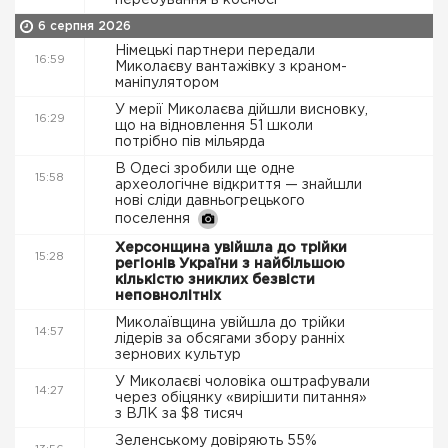
перебування в космосі
6 серпня 2026
Німецькі партнери передали
16:59
Миколаєву вантажівку з краном-
маніпулятором
У мерії Миколаєва дійшли висновку,
16:29
що на відновлення 51 школи
потрібно пів мільярда
В Одесі зробили ще одне
15:58
археологічне відкриття — знайшли
нові сліди давньогрецького
поселення
Херсонщина увійшла до трійки
15:28
регіонів України з найбільшою
кількістю зниклих безвісти
неповнолітніх
Миколаївщина увійшла до трійки
14:57
лідерів за обсягами збору ранніх
зернових культур
У Миколаєві чоловіка оштрафували
14:27
через обіцянку «вирішити питання»
з ВЛК за $8 тисяч
Зеленському довіряють 55%