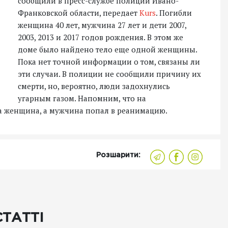
сообщили в пресс-службе полиции Ивано-
Франковской области, передает
Kurs
. Погибли
женщина 40 лет, мужчина 27 лет и дети 2007,
2003, 2013 и 2017 годов рождения. В этом же
доме было найдено тело еще одной женщины.
Пока нет точной информации о том, связаны ли
эти случаи. В полиции не сообщили причину их
смерти, но, вероятно, люди задохнулись
угарным газом. Напомним, что на
а женщина, а мужчина попал в реанимацию.
Розшарити:
СТАТТІ