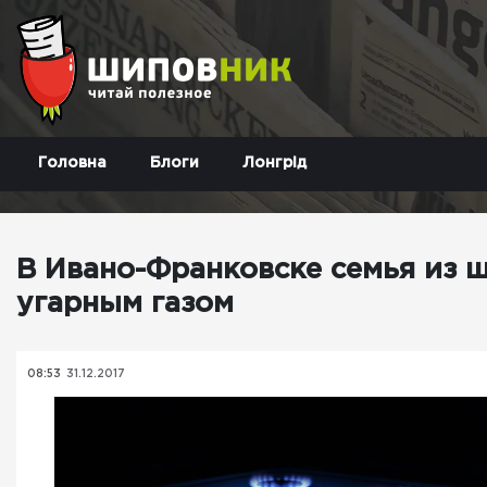
Головна
Блоги
Лонгрід
В Ивано-Франковске семья из ш
угарным газом
08:53
31.12.2017