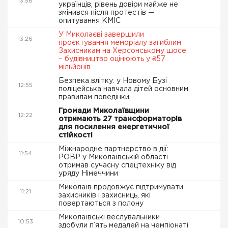
13:56
українців, рівень довіри майже не
змінився після протестів —
опитування КМІС
У Миколаєві завершили
13:26
проєктування меморіалу загиблим
Захисникам на Херсонському шосе
– будівництво оцінюють у ₴57
мільйонів
Безпека влітку: у Новому Бузі
12:55
поліцейська навчала дітей основним
правилам поведінки
Громади Миколаївщини
12:22
отримають 27 трансформаторів
для посилення енергетичної
стійкості
Міжнародне партнерство в дії:
11:54
РОВР у Миколаївській області
отримав сучасну спецтехніку від
уряду Німеччини
Миколаїв продовжує підтримувати
11:21
захисників і захисниць, які
повертаються з полону
Миколаївські веслувальники
10:53
здобули п’ять медалей на чемпіонаті