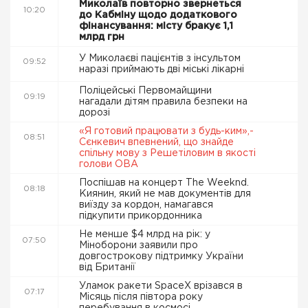
Миколаїв повторно звернеться
10:20
до Кабміну щодо додаткового
фінансування: місту бракує 1,1
млрд грн
У Миколаєві пацієнтів з інсультом
09:52
наразі приймають дві міські лікарні
Поліцейські Первомайщини
09:19
нагадали дітям правила безпеки на
дорозі
«Я готовий працювати з будь-ким»,-
08:51
Сєнкевич впевнений, що знайде
спільну мову з Решетіловим в якості
голови ОВА
Поспішав на концерт The Weeknd.
08:18
Киянин, який не мав документів для
виїзду за кордон, намагався
підкупити прикордонника
Не менше $4 млрд на рік: у
07:50
Міноборони заявили про
довгострокову підтримку України
від Британії
Уламок ракети SpaceX врізався в
07:17
Місяць після півтора року