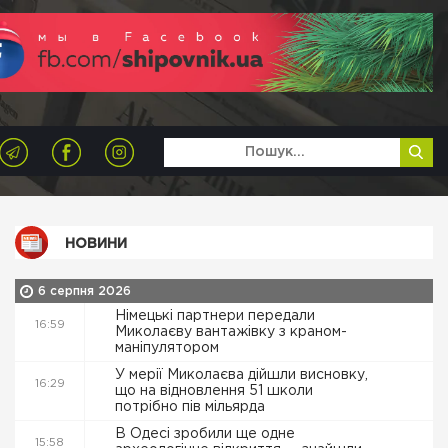
НОВИНИ
6 серпня 2026
Німецькі партнери передали
16:59
Миколаєву вантажівку з краном-
маніпулятором
У мерії Миколаєва дійшли висновку,
16:29
що на відновлення 51 школи
потрібно пів мільярда
В Одесі зробили ще одне
15:58