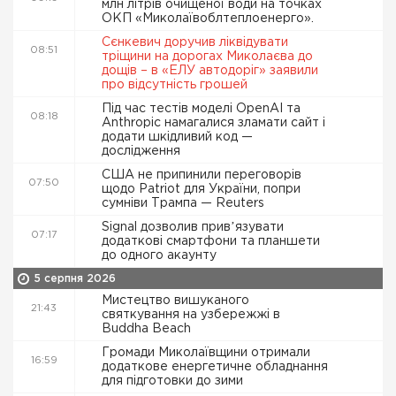
млн літрів очищеної води на точках
ОКП «Миколаївоблтеплоенерго».
Сєнкевич доручив ліквідувати
08:51
тріщини на дорогах Миколаєва до
дощів – в «ЕЛУ автодоріг» заявили
про відсутність грошей
Під час тестів моделі OpenAI та
08:18
Anthropic намагалися зламати сайт і
додати шкідливий код —
дослідження
США не припинили переговорів
07:50
щодо Patriot для України, попри
сумніви Трампа — Reuters
Signal дозволив привʼязувати
07:17
додаткові смартфони та планшети
до одного акаунту
5 серпня 2026
Мистецтво вишуканого
21:43
святкування на узбережжі в
Buddha Beach
Громади Миколаївщини отримали
16:59
додаткове енергетичне обладнання
для підготовки до зими