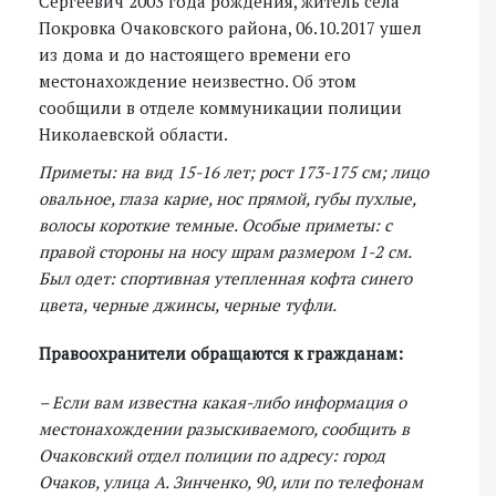
Сергеевич 2003 года рождения, житель села
Покровка Очаковского района, 06.10.2017 ушел
из дома и до настоящего времени его
местонахождение неизвестно. Об этом
сообщили в отделе коммуникации полиции
Николаевской области.
Приметы: на вид 15-16 лет; рост 173-175 см; лицо
овальное, глаза карие, нос прямой, губы пухлые,
волосы короткие темные. Особые приметы: с
правой стороны на носу шрам размером 1-2 см.
Был одет: спортивная утепленная кофта синего
цвета, черные джинсы, черные туфли.
Правоохранители обращаются к гражданам:
– Если вам известна какая-либо информация о
местонахождении разыскиваемого, сообщить в
Очаковский отдел полиции по адресу: город
Очаков, улица А. Зинченко, 90, или по телефонам