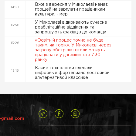
Вже з вересня у Миколаєві немає
14:27
грошей на зарплати працівникам
культури, - мер
У Миколаєві відкривають сучасне
13:56
реабілітаційне відділення та
запрошують фахівців до команди
«Освітній процес точно не буде
13:26
таким, як торік»: У Миколаєві через
загрозу обстрілів школи можуть
працювати у дві зміни та з 7:30
ранку
Какие технологии сделали
13:15
цифровые фортепиано достойной
альтернативой классике
@gmail.com