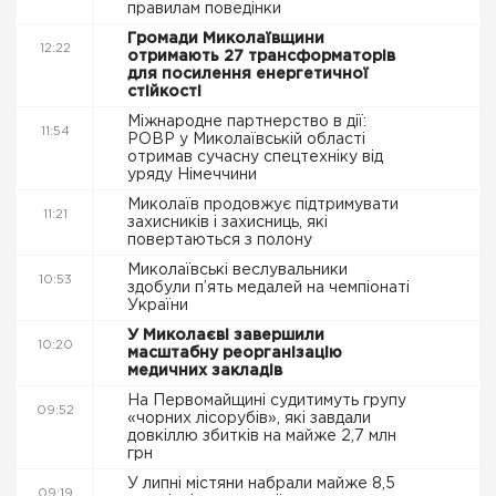
правилам поведінки
Громади Миколаївщини
12:22
отримають 27 трансформаторів
для посилення енергетичної
стійкості
Міжнародне партнерство в дії:
11:54
РОВР у Миколаївській області
отримав сучасну спецтехніку від
уряду Німеччини
Миколаїв продовжує підтримувати
11:21
захисників і захисниць, які
повертаються з полону
Миколаївські веслувальники
10:53
здобули п’ять медалей на чемпіонаті
України
У Миколаєві завершили
10:20
масштабну реорганізацію
медичних закладів
На Первомайщині судитимуть групу
09:52
«чорних лісорубів», які завдали
довкіллю збитків на майже 2,7 млн
грн
У липні містяни набрали майже 8,5
09:19