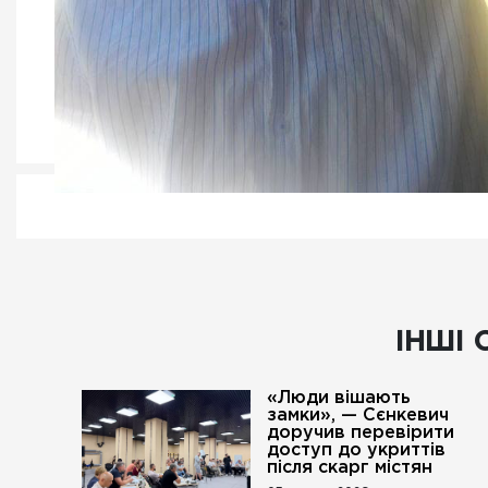
ІНШІ 
«Люди вішають
замки», — Сєнкевич
доручив перевірити
доступ до укриттів
після скарг містян