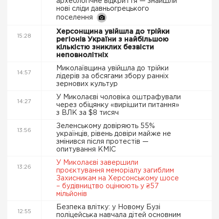
археологічне відкриття — знайшли
нові сліди давньогрецького
поселення
Херсонщина увійшла до трійки
15:28
регіонів України з найбільшою
кількістю зниклих безвісти
неповнолітніх
Миколаївщина увійшла до трійки
14:57
лідерів за обсягами збору ранніх
зернових культур
У Миколаєві чоловіка оштрафували
14:27
через обіцянку «вирішити питання»
з ВЛК за $8 тисяч
Зеленському довіряють 55%
13:56
українців, рівень довіри майже не
змінився після протестів —
опитування КМІС
У Миколаєві завершили
13:26
проєктування меморіалу загиблим
Захисникам на Херсонському шосе
– будівництво оцінюють у ₴57
мільйонів
Безпека влітку: у Новому Бузі
12:55
поліцейська навчала дітей основним