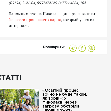
(05154) 2-21-04, 0637472126, 0633664084, 102.
Напомним, что на Николаевщине разыскивают
без вести пропавшего парня
, который ушел из
интерната.
Розшарити:
СТАТТІ
«Освітній процес
точно не буде таким,
як торік»: У
Миколаєві через
загрозу обстрілів
школи можуть