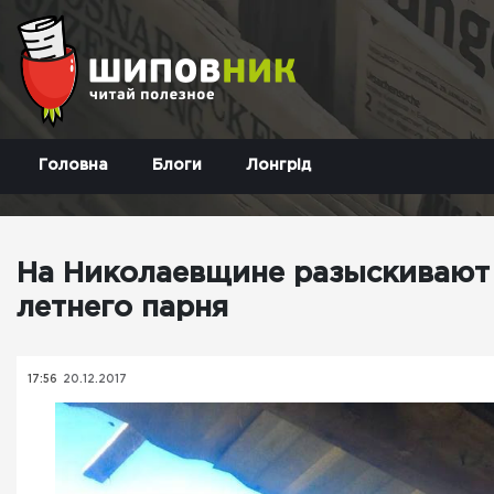
Головна
Блоги
Лонгрід
На Николаевщине разыскивают 
летнего парня
17:56
20.12.2017