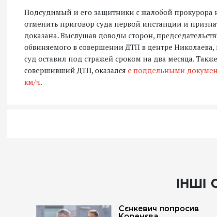
Подсудимый и его защитники с жалобой прокурора не
отменить приговор суда первой инстанции и признат
доказана. Выслушав доводы сторон, председательст
обвиняемого в совершении ДТП в центре Николаева,
суд оставил под стражей сроком на два месяца. Так
совершивший ДТП, оказался
с поддельными докуме
км/ч
.
ІНШІ 
Сєнкевич попросив
Коренєва