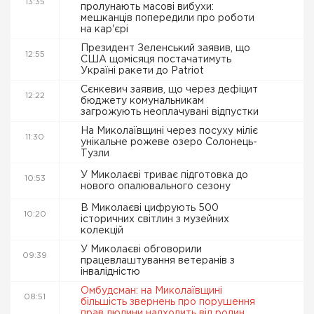
13:35
пролунають масові вибухи:
мешканців попередили про роботи
на кар'єрі
Президент Зеленський заявив, що
12:55
США щомісяця постачатимуть
Україні ракети до Patriot
Сєнкевич заявив, що через дефіцит
12:22
бюджету комунальникам
загрожують неоплачувані відпустки
На Миколаївщині через посуху міліє
11:30
унікальне рожеве озеро Солонець-
Тузли
У Миколаєві триває підготовка до
10:53
нового опалювального сезону
В Миколаєві цифрують 500
10:20
історичних світлин з музейних
колекцій
У Миколаєві обговорили
09:39
працевлаштування ветеранів з
інвалідністю
Омбудсман: на Миколаївщині
08:51
більшість звернень про порушення
прав людини надходить від родин