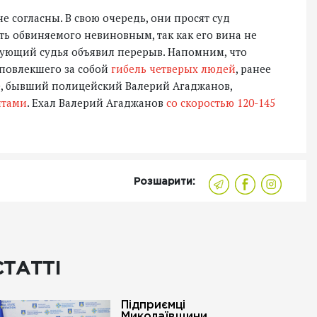
 согласны. В свою очередь, они просят суд
ь обвиняемого невиновным, так как его вина не
вующий судья объявил перерыв. Напомним, что
 повлекшего за собой
гибель четверых людей
, ранее
же, бывший полицейский Валерий Агаджанов,
нтами
. Ехал Валерий Агаджанов
со скоростью 120-145
Розшарити:
СТАТТІ
Підприємці
Миколаївщини