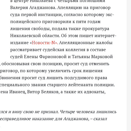
в центре Николаева с четырьмя погибшими
Валерия Агаджанова. Апелляцию на приговор
суда первой инстанции, согласно которому экс-
полицейского приговорили к пяти годам
лишения свободы, подала также прокуратура
Николаевской области. Об этом пишет интернет-
издание «
Новости-N».
Апелляционные жалобы
рассматривает судейская коллегия в составе
судей Елены Фарионовой и Татьяны Марковой
 обосновывая свою позицию, просит суд отменить
риговор, по которому увеличить срок лишения
 обвинения просит суд лишить подсудимого права
 специального звания старшего лейтенанта полиции.
на Иванец, Витор Беляков, а также их адвокаты,
лся и вину свою не признал. Четыре человека лишились
 несправедливое наказание для Агаджанова, – сказал
.