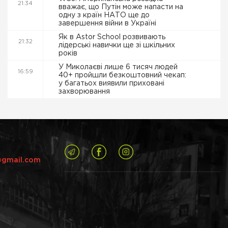
21:34
вважає, що Путін може напасти на
одну з країн НАТО ще до
завершення війни в Україні
Як в Astor School розвивають
21:32
лідерські навички ще зі шкільних
років
У Миколаєві лише 6 тисяч людей
16:59
40+ пройшли безкоштовний чекап:
у багатьох виявили приховані
захворювання
@gmail.com