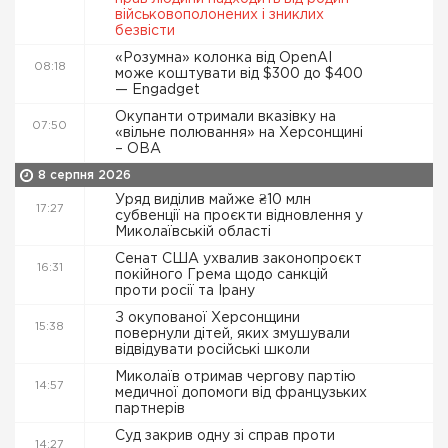
військовополонених і зниклих
безвісти
«Розумна» колонка від OpenAI
08:18
може коштувати від $300 до $400
— Engadget
Окупанти отримали вказівку на
07:50
«вільне полювання» на Херсонщині
– ОВА
8 серпня 2026
Уряд виділив майже ₴10 млн
17:27
субвенції на проєкти відновлення у
Миколаївській області
Сенат США ухвалив законопроєкт
16:31
покійного Грема щодо санкцій
проти росії та Ірану
З окупованої Херсонщини
15:38
повернули дітей, яких змушували
відвідувати російські школи
Миколаїв отримав чергову партію
14:57
медичної допомоги від французьких
партнерів
Суд закрив одну зі справ проти
14:27