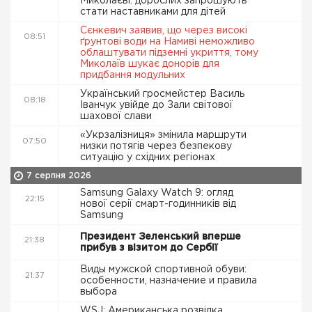
Миколаєві: дорослих запрошують
стати наставниками для дітей
Сєнкевич заявив, що через високі
08:51
ґрунтові води на Намиві неможливо
облаштувати підземні укриття, тому
Миколаїв шукає донорів для
придбання модульних
Український гросмейстер Василь
08:18
Іванчук увійде до Зали світової
шахової слави
«Укрзалізниця» змінила маршрути
07:50
низки потягів через безпекову
ситуацію у східних регіонах
7 серпня 2026
Samsung Galaxy Watch 9: огляд
22:15
нової серії смарт-годинників від
Samsung
Президент Зеленський вперше
21:38
прибув з візитом до Сербії
Виды мужской спортивной обуви:
21:37
особенности, назначение и правила
выбора
WSJ: Американська розвідка