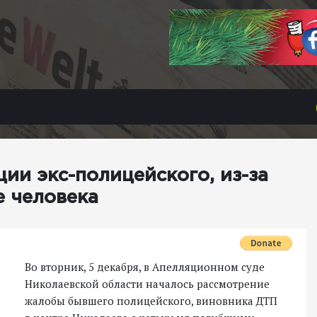
ии экс-полицейского, из-за
е человека
Во вторник, 5 декабря, в Апелляционном суде
Николаевской области началось рассмотрение
жалобы бывшего полицейского, виновника ДТП