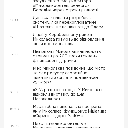
засудженого екс-директора
«Миколаївоблтеплоенерго»
Бородіна через строки давності
Данська компанія розробляє
13:33
систему, яка перехоплюватиме
«Шахеди» ще на підльоті до Одеси
Ліцей у Корабельному районі
12:55
Миколаєва готують до відновлення
після ворожої атаки
Підприємці Миколаївщини можуть
12:22
отримати до 200 тисяч гривень
фінансової підтримки
Мер Миколаєва повідомив, що місто
11:21
не має ресурсу самостійно
підвищити зарплати працівникам
культури
«З Україною в серці»: У Миколаєві
10:53
відкрили виставку до Дня
Незалежності
Масштабна національна програма:
10:20
як у Миколаєві функціонує ініціатива
«Скринінг здоровʼя 40+»
Пласт шукає волонтерів у
09:32