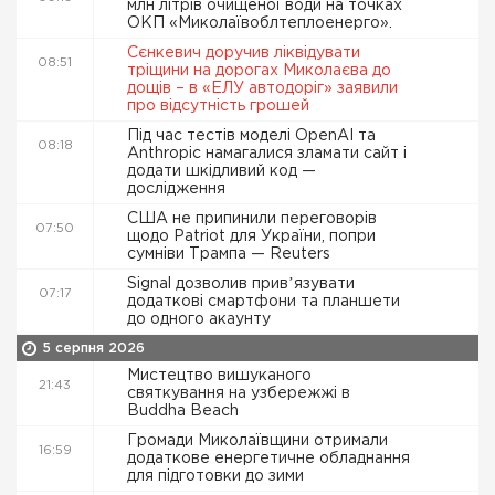
млн літрів очищеної води на точках
ОКП «Миколаївоблтеплоенерго».
Сєнкевич доручив ліквідувати
08:51
тріщини на дорогах Миколаєва до
дощів – в «ЕЛУ автодоріг» заявили
про відсутність грошей
Під час тестів моделі OpenAI та
08:18
Anthropic намагалися зламати сайт і
додати шкідливий код —
дослідження
США не припинили переговорів
07:50
щодо Patriot для України, попри
сумніви Трампа — Reuters
Signal дозволив привʼязувати
07:17
додаткові смартфони та планшети
до одного акаунту
5 серпня 2026
Мистецтво вишуканого
21:43
святкування на узбережжі в
Buddha Beach
Громади Миколаївщини отримали
16:59
додаткове енергетичне обладнання
для підготовки до зими