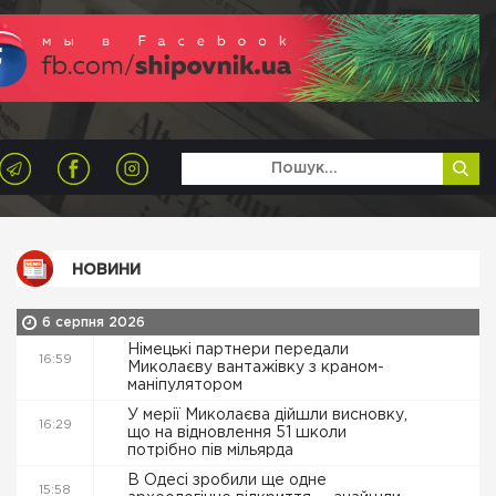
НОВИНИ
6 серпня 2026
Німецькі партнери передали
16:59
Миколаєву вантажівку з краном-
маніпулятором
У мерії Миколаєва дійшли висновку,
16:29
що на відновлення 51 школи
потрібно пів мільярда
В Одесі зробили ще одне
15:58