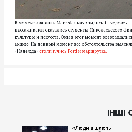
В момент аварии в Mercedes находились 11 человек– 1
пассажирами оказались студенты Николаевского фи
культуры и искусств. Они в этот момент возвращалис
акцию. На данный момент все обстоятельства выясня
«Надежда»
столкнулись Ford и маршрутка.
ІНШІ 
«Люди вішають