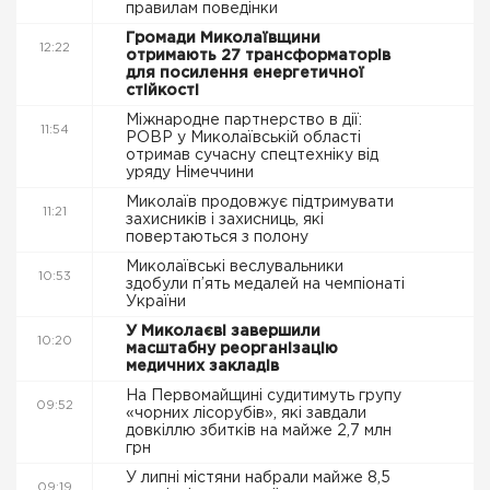
правилам поведінки
Громади Миколаївщини
12:22
отримають 27 трансформаторів
для посилення енергетичної
стійкості
Міжнародне партнерство в дії:
11:54
РОВР у Миколаївській області
отримав сучасну спецтехніку від
уряду Німеччини
Миколаїв продовжує підтримувати
11:21
захисників і захисниць, які
повертаються з полону
Миколаївські веслувальники
10:53
здобули п’ять медалей на чемпіонаті
України
У Миколаєві завершили
10:20
масштабну реорганізацію
медичних закладів
На Первомайщині судитимуть групу
09:52
«чорних лісорубів», які завдали
довкіллю збитків на майже 2,7 млн
грн
У липні містяни набрали майже 8,5
09:19