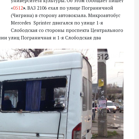
университета культуры. Об этом сообщает пишет
«
0512
»
. ВАЗ 2106 ехал по улице Пограничной
(Чигрина) в сторону автовокзала. Микроавтобус
Mercedes Sprinter двигался по улице 1-я
Слободская со стороны проспекта Центрального
ии улиц Пограничная и 1-я Слободская два