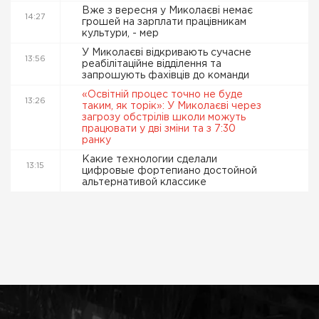
Вже з вересня у Миколаєві немає
14:27
грошей на зарплати працівникам
культури, - мер
У Миколаєві відкривають сучасне
13:56
реабілітаційне відділення та
запрошують фахівців до команди
«Освітній процес точно не буде
13:26
таким, як торік»: У Миколаєві через
загрозу обстрілів школи можуть
працювати у дві зміни та з 7:30
ранку
Какие технологии сделали
13:15
цифровые фортепиано достойной
альтернативой классике