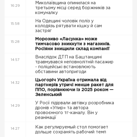
Миколаївщина опинилася на
16:29
третьому місці серед боржників за
комуналку
На Одещині чоловік поліз у
15:58
колодязь рятувати кішку й сам
застряг
Морозиво «Ласунка» може
15:28
тимчасово зникнути з магазинів.
Росіяни знищили склад компанії
Внаслідок ДТП на Баштанщині
14:57
травмувався неповнолітній пасажир
- поліцейські встановлюють
обставини автопригоди
Цьогоріч Україна отримала від
14:32
партнерів утричі менше ракет для
ППО, порівнюючи із 2025 роком —
Зеленський
У Росії підірвали автівку розробника
14:29
дронів «Упир» та автора
провоєнного тг-каналу. Він у
реанімації
Как регулируемый стол помогает
14:27
дольше сохранять рабочий темп