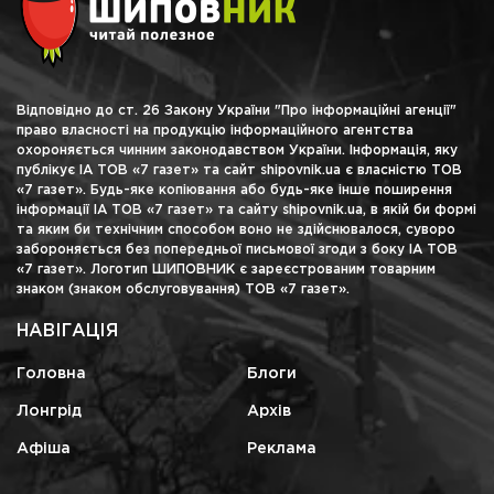
Відповідно до ст. 26 Закону України "Про інформаційні агенції"
право власності на продукцію інформаційного агентства
охороняється чинним законодавством України. Інформація, яку
публікує ІА ТОВ «7 газет» та сайт shipovnik.ua є власністю ТОВ
«7 газет». Будь-яке копіювання або будь-яке інше поширення
інформації ІА ТОВ «7 газет» та сайту shipovnik.ua, в якій би формі
та яким би технічним способом воно не здійснювалося, суворо
забороняється без попередньої письмової згоди з боку ІА ТОВ
«7 газет». Логотип ШИПОВНИК є зареєстрованим товарним
знаком (знаком обслуговування) ТОВ «7 газет».
НАВІГАЦІЯ
Головна
Блоги
Лонгрід
Архів
Афіша
Реклама