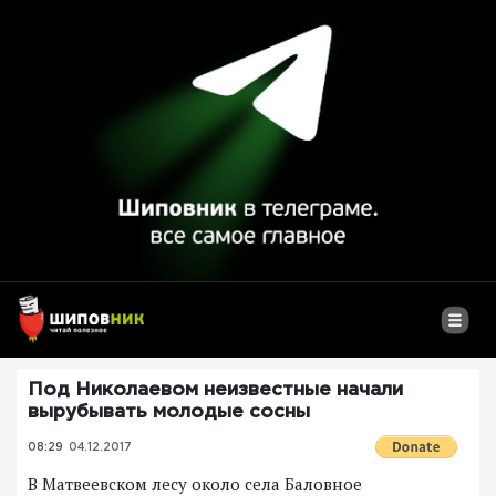
Под Николаевом неизвестные начали
вырубывать молодые сосны
08:29
04.12.2017
В Матвеевском лесу около села Баловное