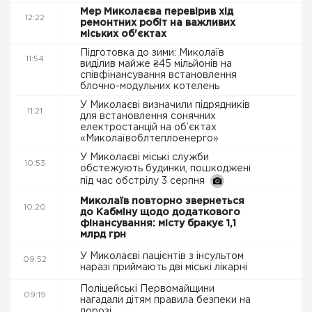
Мер Миколаєва перевірив хід
12:22
ремонтних робіт на важливих
міських об'єктах
Підготовка до зими: Миколаїв
11:54
виділив майже ₴45 мільйонів на
співфінансування встановлення
блочно-модульних котелень
У Миколаєві визначили підрядників
11:21
для встановлення сонячних
електростанцій на об’єктах
«Миколаївоблтеплоенерго»
У Миколаєві міські служби
10:53
обстежують будинки, пошкоджені
під час обстрілу 3 серпня
Миколаїв повторно звернеться
10:20
до Кабміну щодо додаткового
фінансування: місту бракує 1,1
млрд грн
У Миколаєві пацієнтів з інсультом
09:52
наразі приймають дві міські лікарні
Поліцейські Первомайщини
09:19
нагадали дітям правила безпеки на
дорозі