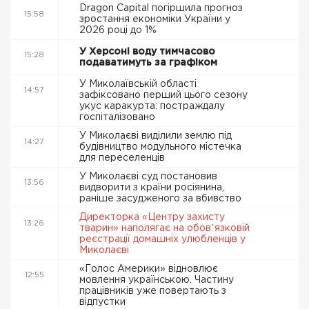
Dragon Capital погіршила прогноз
15:58
зростання економіки України у
2026 році до 1%
У Херсоні воду тимчасово
15:28
подаватимуть за графіком
У Миколаївській області
14:57
зафіксовано перший цього сезону
укус каракурта: постраждалу
госпіталізовано
У Миколаєві виділили землю під
14:27
будівництво модульного містечка
для переселенців
У Миколаєві суд постановив
13:56
видворити з країни росіянина,
раніше засудженого за вбивство
Директорка «Центру захисту
13:26
тварин» наполягає на обовʼязковій
реєстрації домашніх улюбленців у
Миколаєві
«Голос Америки» відновлює
12:55
мовлення українською. Частину
працівників уже повертають з
відпустки