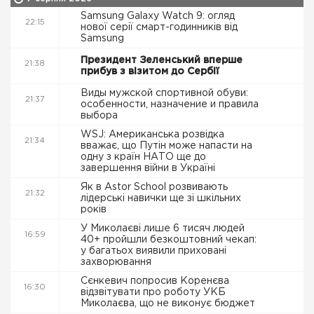
Samsung Galaxy Watch 9: огляд
22:15
нової серії смарт-годинників від
Samsung
Президент Зеленський вперше
21:38
прибув з візитом до Сербії
Виды мужской спортивной обуви:
21:37
особенности, назначение и правила
выбора
WSJ: Американська розвідка
21:34
вважає, що Путін може напасти на
одну з країн НАТО ще до
завершення війни в Україні
Як в Astor School розвивають
21:32
лідерські навички ще зі шкільних
років
У Миколаєві лише 6 тисяч людей
16:59
40+ пройшли безкоштовний чекап:
у багатьох виявили приховані
захворювання
Сєнкевич попросив Коренєва
16:30
відзвітувати про роботу УКБ
Миколаєва, що не виконує бюджет