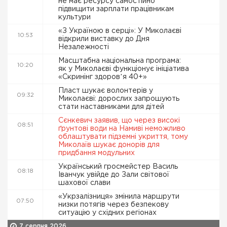
не має ресурсу самостійно
підвищити зарплати працівникам
культури
«З Україною в серці»: У Миколаєві
10:53
відкрили виставку до Дня
Незалежності
Масштабна національна програма:
10:20
як у Миколаєві функціонує ініціатива
«Скринінг здоровʼя 40+»
Пласт шукає волонтерів у
09:32
Миколаєві: дорослих запрошують
стати наставниками для дітей
Сєнкевич заявив, що через високі
08:51
ґрунтові води на Намиві неможливо
облаштувати підземні укриття, тому
Миколаїв шукає донорів для
придбання модульних
Український гросмейстер Василь
08:18
Іванчук увійде до Зали світової
шахової слави
«Укрзалізниця» змінила маршрути
07:50
низки потягів через безпекову
ситуацію у східних регіонах
7 серпня 2026