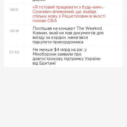
«Я готовий працювати з будь-ким»,-
08:51
Сєнкевич впевнений, що знайде
спільну мову з Решетіловим в якості
голови ОВА
Поспішав на концерт The Weeknd.
08:18
Киянин, який не мав документів для
виїзду за кордон, намагався
підкупити прикордонника
Не менше $4 млрд на рік: у
07:50
Міноборони заявили про
довгострокову підтримку України
від Британії