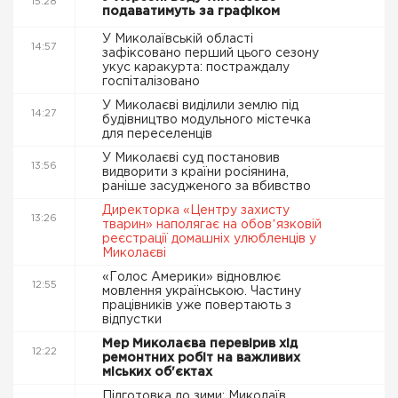
15:28
подаватимуть за графіком
У Миколаївській області
14:57
зафіксовано перший цього сезону
укус каракурта: постраждалу
госпіталізовано
У Миколаєві виділили землю під
14:27
будівництво модульного містечка
для переселенців
У Миколаєві суд постановив
13:56
видворити з країни росіянина,
раніше засудженого за вбивство
Директорка «Центру захисту
13:26
тварин» наполягає на обовʼязковій
реєстрації домашніх улюбленців у
Миколаєві
«Голос Америки» відновлює
12:55
мовлення українською. Частину
працівників уже повертають з
відпустки
Мер Миколаєва перевірив хід
12:22
ремонтних робіт на важливих
міських об'єктах
Підготовка до зими: Миколаїв