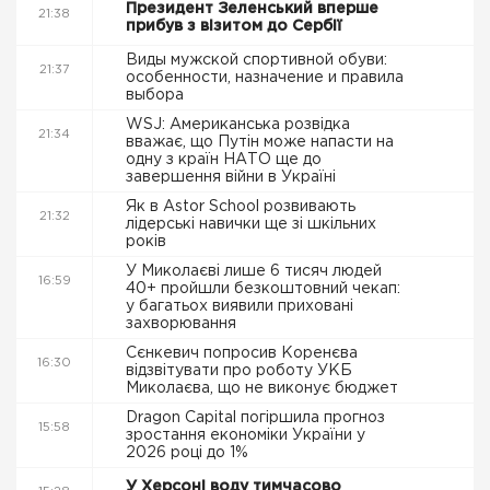
Президент Зеленський вперше
21:38
прибув з візитом до Сербії
Виды мужской спортивной обуви:
21:37
особенности, назначение и правила
выбора
WSJ: Американська розвідка
21:34
вважає, що Путін може напасти на
одну з країн НАТО ще до
завершення війни в Україні
Як в Astor School розвивають
21:32
лідерські навички ще зі шкільних
років
У Миколаєві лише 6 тисяч людей
16:59
40+ пройшли безкоштовний чекап:
у багатьох виявили приховані
захворювання
Сєнкевич попросив Коренєва
16:30
відзвітувати про роботу УКБ
Миколаєва, що не виконує бюджет
Dragon Capital погіршила прогноз
15:58
зростання економіки України у
2026 році до 1%
У Херсоні воду тимчасово