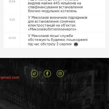
11:54
виділив майже ₴45 мільйонів на
співфінансування встановлення
блочно-модульних котелень
У Миколаєві визначили підрядників
11:21
для встановлення сонячних
електростанцій на об’єктах
«Миколаївоблтеплоенерго»
У Миколаєві міські служби
10:53
обстежують будинки, пошкоджені
під час обстрілу 3 серпня
@gmail.com