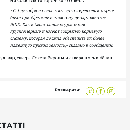
Николаевского городского совета.
- С 1 декабря началась высадка деревьев, которые
были приобретены в этом году департаментом
ЖКХ. Как и было заявлено, растения
крупномерные и имеют закрытую корневую
систему, которая должна обеспечить их более
надежную приживаемость,- сказано в сообщении.
ульвар, сквера Совета Европы и сквера имени 68-ми
.
Розшарити:
СТАТТІ