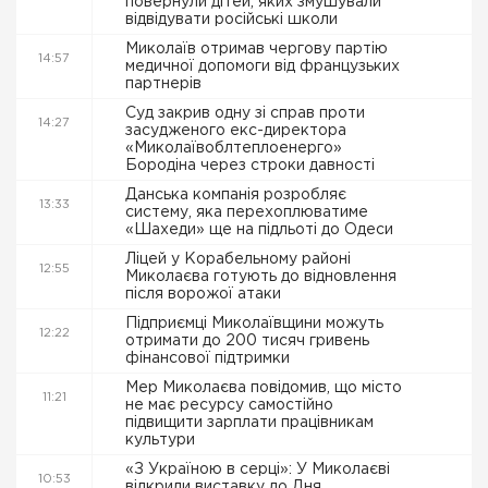
повернули дітей, яких змушували
відвідувати російські школи
Миколаїв отримав чергову партію
14:57
медичної допомоги від французьких
партнерів
Суд закрив одну зі справ проти
14:27
засудженого екс-директора
«Миколаївоблтеплоенерго»
Бородіна через строки давності
Данська компанія розробляє
13:33
систему, яка перехоплюватиме
«Шахеди» ще на підльоті до Одеси
Ліцей у Корабельному районі
12:55
Миколаєва готують до відновлення
після ворожої атаки
Підприємці Миколаївщини можуть
12:22
отримати до 200 тисяч гривень
фінансової підтримки
Мер Миколаєва повідомив, що місто
11:21
не має ресурсу самостійно
підвищити зарплати працівникам
культури
«З Україною в серці»: У Миколаєві
10:53
відкрили виставку до Дня