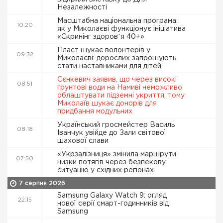
Незалежності
Масштабна національна програма:
10:20
як у Миколаєві функціонує ініціатива
«Скринінг здоровʼя 40+»
Пласт шукає волонтерів у
09:32
Миколаєві: дорослих запрошують
стати наставниками для дітей
Сєнкевич заявив, що через високі
08:51
ґрунтові води на Намиві неможливо
облаштувати підземні укриття, тому
Миколаїв шукає донорів для
придбання модульних
Український гросмейстер Василь
08:18
Іванчук увійде до Зали світової
шахової слави
«Укрзалізниця» змінила маршрути
07:50
низки потягів через безпекову
ситуацію у східних регіонах
7 серпня 2026
Samsung Galaxy Watch 9: огляд
22:15
нової серії смарт-годинників від
Samsung