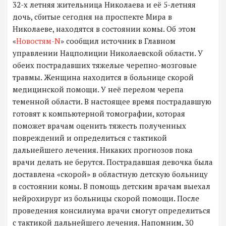
32-х летняя жительница Николаева и её 5-летняя
дочь, сбитые сегодня на проспекте Мира в
Николаеве, находятся в состоянии комы. Об этом
«
Новостям-
N
» сообщил источник в Главном
управлении Нацполиции Николаевской области. У
обеих пострадавших тяжелые черепно-мозговые
травмы. Женщина находится в больнице скорой
медицинской помощи. У неё перелом черепа
теменной области. В настоящее время пострадавшую
готовят к компьютерной томографии, которая
поможет врачам оценить тяжесть полученных
повреждений и определиться с тактикой
дальнейшего лечения. Никаких прогнозов пока
врачи делать не берутся. Пострадавшая девочка была
доставлена «скорой» в областную детскую больницу
в состоянии комы. В помощь детским врачам выехал
нейрохирург из больницы скорой помощи. После
проведения консилиума врачи смогут определиться
с тактикой дальнейшего лечения. Напомним, 30