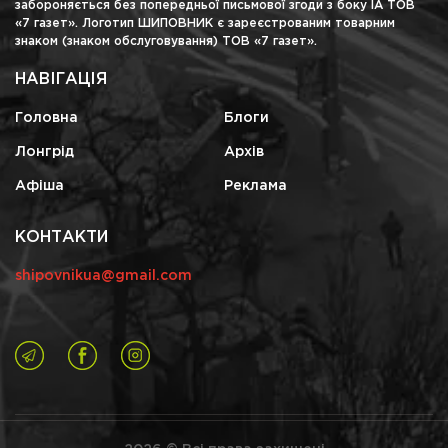
забороняється без попередньої письмової згоди з боку ІА ТОВ
«7 газет». Логотип ШИПОВНИК є зареєстрованим товарним
знаком (знаком обслуговування) ТОВ «7 газет».
НАВІГАЦІЯ
Головна
Блоги
Лонгрід
Архів
Афіша
Реклама
КОНТАКТИ
shipovnikua@gmail.com