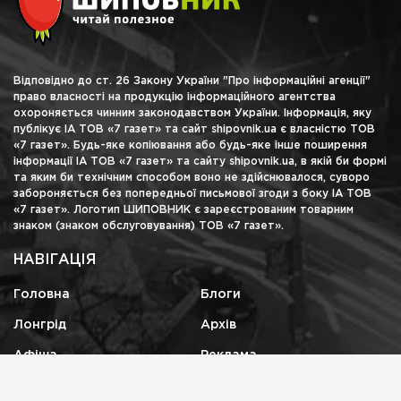
Відповідно до ст. 26 Закону України "Про інформаційні агенції"
право власності на продукцію інформаційного агентства
охороняється чинним законодавством України. Інформація, яку
публікує ІА ТОВ «7 газет» та сайт shipovnik.ua є власністю ТОВ
«7 газет». Будь-яке копіювання або будь-яке інше поширення
інформації ІА ТОВ «7 газет» та сайту shipovnik.ua, в якій би формі
та яким би технічним способом воно не здійснювалося, суворо
забороняється без попередньої письмової згоди з боку ІА ТОВ
«7 газет». Логотип ШИПОВНИК є зареєстрованим товарним
знаком (знаком обслуговування) ТОВ «7 газет».
НАВІГАЦІЯ
Головна
Блоги
Лонгрід
Архів
Афіша
Реклама