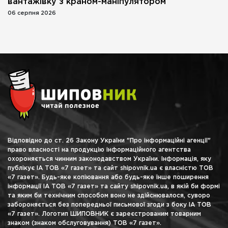
вантажівку з краном-маніпулятором
06 серпня 2026
Відповідно до ст. 26 Закону України "Про інформаційні агенції"
право власності на продукцію інформаційного агентства
охороняється чинним законодавством України. Інформація, яку
публікує ІА ТОВ «7 газет» та сайт shipovnik.ua є власністю ТОВ
«7 газет». Будь-яке копіювання або будь-яке інше поширення
інформації ІА ТОВ «7 газет» та сайту shipovnik.ua, в якій би формі
та яким би технічним способом воно не здійснювалося, суворо
забороняється без попередньої письмової згоди з боку ІА ТОВ
«7 газет». Логотип ШИПОВНИК є зареєстрованим товарним
знаком (знаком обслуговування) ТОВ «7 газет».