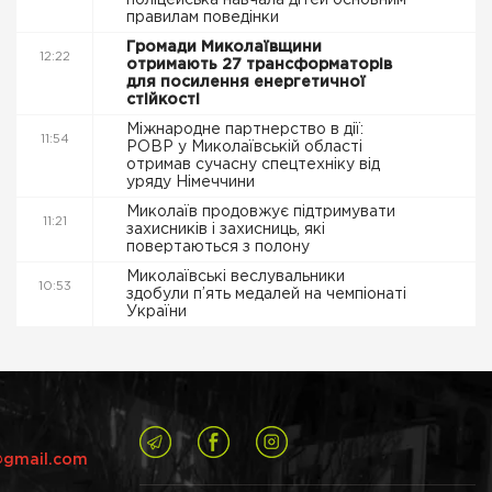
поліцейська навчала дітей основним
правилам поведінки
Громади Миколаївщини
12:22
отримають 27 трансформаторів
для посилення енергетичної
стійкості
Міжнародне партнерство в дії:
11:54
РОВР у Миколаївській області
отримав сучасну спецтехніку від
уряду Німеччини
Миколаїв продовжує підтримувати
11:21
захисників і захисниць, які
повертаються з полону
Миколаївські веслувальники
10:53
здобули п’ять медалей на чемпіонаті
України
@gmail.com