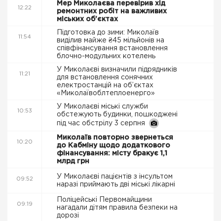
Мер Миколаєва перевірив хід
12:22
ремонтних робіт на важливих
міських об'єктах
Підготовка до зими: Миколаїв
11:54
виділив майже ₴45 мільйонів на
співфінансування встановлення
блочно-модульних котелень
У Миколаєві визначили підрядників
11:21
для встановлення сонячних
електростанцій на об’єктах
«Миколаївоблтеплоенерго»
У Миколаєві міські служби
10:53
обстежують будинки, пошкоджені
під час обстрілу 3 серпня
Миколаїв повторно звернеться
10:20
до Кабміну щодо додаткового
фінансування: місту бракує 1,1
млрд грн
У Миколаєві пацієнтів з інсультом
09:52
наразі приймають дві міські лікарні
Поліцейські Первомайщини
09:19
нагадали дітям правила безпеки на
дорозі