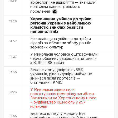
15:58
археологічне відкриття — знайшли
нові сліди давньогрецького
поселення
Херсонщина увійшла до трійки
15:28
регіонів України з найбільшою
кількістю зниклих безвісти
неповнолітніх
Миколаївщина увійшла до трійки
14:57
лідерів за обсягами збору ранніх
зернових культур
У Миколаєві чоловіка оштрафували
14:27
через обіцянку «вирішити питання»
з ВЛК за $8 тисяч
Зеленському довіряють 55%
13:56
українців, рівень довіри майже не
змінився після протестів —
опитування КМІС
У Миколаєві завершили
13:26
проєктування меморіалу загиблим
Захисникам на Херсонському шосе
– будівництво оцінюють у ₴57
мільйонів
Безпека влітку: у Новому Бузі
12:55