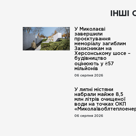
ІНШІ 
У Миколаєві
завершили
проєктування
меморіалу загиблим
Захисникам на
Херсонському шосе –
будівництво
оцінюють у ₴57
мільйонів
06 серпня 2026
У липні містяни
набрали майже 8,5
млн літрів очищеної
води на точках ОКП
«Миколаївоблтеплоенер
06 серпня 2026