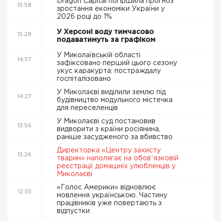
Dragon Capital погіршила прогноз
15:58
зростання економіки України у
2026 році до 1%
У Херсоні воду тимчасово
15:28
подаватимуть за графіком
У Миколаївській області
14:57
зафіксовано перший цього сезону
укус каракурта: постраждалу
госпіталізовано
У Миколаєві виділили землю під
14:27
будівництво модульного містечка
для переселенців
У Миколаєві суд постановив
13:56
видворити з країни росіянина,
раніше засудженого за вбивство
Директорка «Центру захисту
13:26
тварин» наполягає на обовʼязковій
реєстрації домашніх улюбленців у
Миколаєві
«Голос Америки» відновлює
12:55
мовлення українською. Частину
працівників уже повертають з
відпустки