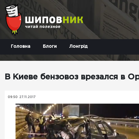
Головна
Блоги
Лонгрід
В Киеве бензовоз врезался в O
09:50
27.11.2017