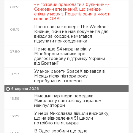
«Я готовий працювати з будь-ким»,-
08:51
Сєнкевич впевнений, що знайде
спільну мову з Решетіловим в якості
голови ОВА
Поспішав на концерт The Weeknd.
08:18
Киянин, який не мав документів для
виїзду за кордон, намагався
підкупити прикордонника
Не менше $4 млрд на рік: у
07:50
Міноборони заявили про
довгострокову підтримку України
від Британії
Уламок ракети SpaceX врізався в
07:17
Місяць після півтора року
перебування в космосі
6 серпня 2026
Німецькі партнери передали
16:59
Миколаєву вантажівку з краном-
маніпулятором
У мерії Миколаєва дійшли висновку,
16:29
що на відновлення 51 школи
потрібно пів мільярда
В Одесі зробили ще одне