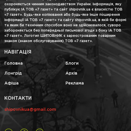
охороняється чинним законодавством України. Інформація, яку
публікує ІА ТОВ «7 газет» та сайт shipovnik.ua є власністю ТОВ
«7 газет». Будь-яке копіювання або будь-яке інше поширення
інформації ІА ТОВ «7 газет» та сайту shipovnik.ua, в якій би формі
та яким би технічним способом воно не здійснювалося, суворо
забороняється без попередньої письмової згоди з боку ІА ТОВ
«7 газет». Логотип ШИПОВНИК є зареєстрованим товарним
знаком (знаком обслуговування) ТОВ «7 газет».
НАВІГАЦІЯ
Головна
Блоги
Лонгрід
Архів
Афіша
Реклама
КОНТАКТИ
shipovnikua@gmail.com