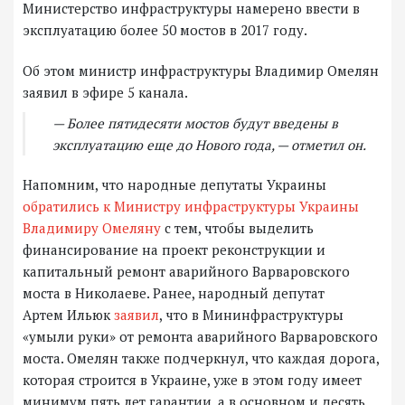
Министерство инфраструктуры намерено ввести в
эксплуатацию более 50 мостов в 2017 году.
Об этом министр инфраструктуры Владимир Омелян
заявил в эфире 5 канала.
— Более пятидесяти мостов будут введены в
эксплуатацию еще до Нового года, — отметил он.
Напомним, что народные депутаты Украины
обратились к Министру инфраструктуры Украины
Владимиру Омеляну
с тем, чтобы выделить
финансирование на проект реконструкции и
капитальный ремонт аварийного Варваровского
моста в Николаеве. Ранее, народный депутат
Артем Ильюк
заявил
, что в Мининфраструктуры
«умыли руки» от ремонта аварийного Варваровского
моста. Омелян также подчеркнул, что каждая дорога,
которая строится в Украине, уже в этом году имеет
минимум пять лет гарантии, а в основном и десять