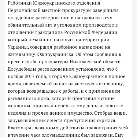
Работники Южноукраинского отделения
Первомайской местной прокуратуры завершили
досудебное расследование и направили в суд
обвинительный акт в уголовном производстве в
отношении гражданина Российской Федерации,
который незаконно находясь на территории
Украины, совершил разбойное нападение на
жительницу Южноукраинска. Об этом сообщили в
пресс-службе прокуратуры Николаевской области.
Досудебным расследованием установлено, что 6
ноября 2017 года, в городе Южноукраинск в ночное
время, обвиняемый напал на местную жительницу,
которая возвращалась с работы, и с применением
раскладного ножа, который приставил к спине
женщины, приказал передать ему деньги, золотые
изделия и прочее ценное имущество. Отобрав вещи,
злоумышленник с места преступления скрылся.
Благодаря слаженным действиям правоохранителей
в течение часа злоумышленник был задержан. Ему