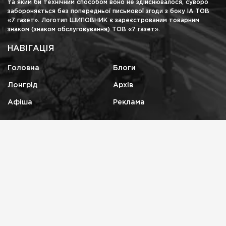
та яким би технічним способом воно не здійснювалося, суворо
забороняється без попередньої письмової згоди з боку ІА ТОВ
«7 газет». Логотип ШИПОВНИК є зареєстрованим товарним
знаком (знаком обслуговування) ТОВ «7 газет».
НАВІГАЦІЯ
Головна
Блоги
Лонгрід
Архів
Афіша
Реклама
КОНТАКТИ
shipovnikua@gmail.com