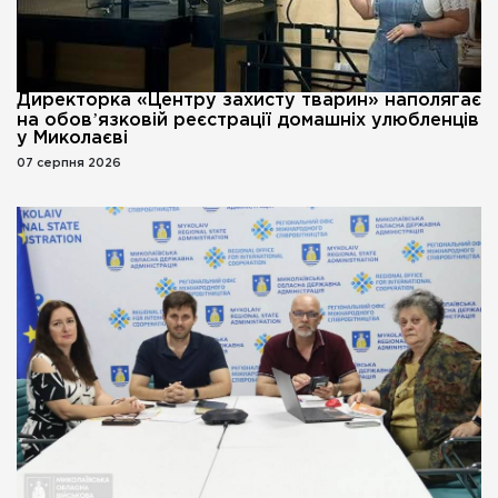
Директорка «Центру захисту тварин» наполягає
на обовʼязковій реєстрації домашніх улюбленців
у Миколаєві
07 серпня 2026