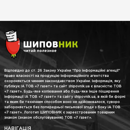
Відповідно до ст. 26 Закону України "Про інформаційні агенції"
право власності на продукцію інформаційного агентства
охороняється чинним законодавством України. Інформація, яку
публікує ІА ТОВ «7 газет» та сайт shipovnik.ua є власністю ТОВ
«7 газет». Будь-яке копіювання або будь-яке інше поширення
інформації ІА ТОВ «7 газет» та сайту shipovnik.ua, в якій би формі
та яким би технічним способом воно не здійснювалося, суворо
забороняється без попередньої письмової згоди з боку ІА ТОВ
«7 газет». Логотип ШИПОВНИК є зареєстрованим товарним
знаком (знаком обслуговування) ТОВ «7 газет».
НАВІГАЦІЯ