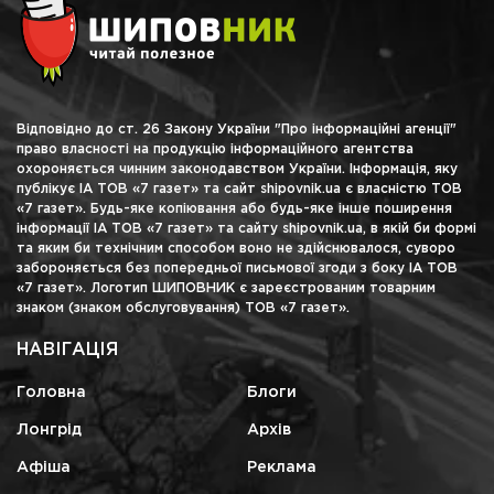
Відповідно до ст. 26 Закону України "Про інформаційні агенції"
право власності на продукцію інформаційного агентства
охороняється чинним законодавством України. Інформація, яку
публікує ІА ТОВ «7 газет» та сайт shipovnik.ua є власністю ТОВ
«7 газет». Будь-яке копіювання або будь-яке інше поширення
інформації ІА ТОВ «7 газет» та сайту shipovnik.ua, в якій би формі
та яким би технічним способом воно не здійснювалося, суворо
забороняється без попередньої письмової згоди з боку ІА ТОВ
«7 газет». Логотип ШИПОВНИК є зареєстрованим товарним
знаком (знаком обслуговування) ТОВ «7 газет».
НАВІГАЦІЯ
Головна
Блоги
Лонгрід
Архів
Афіша
Реклама