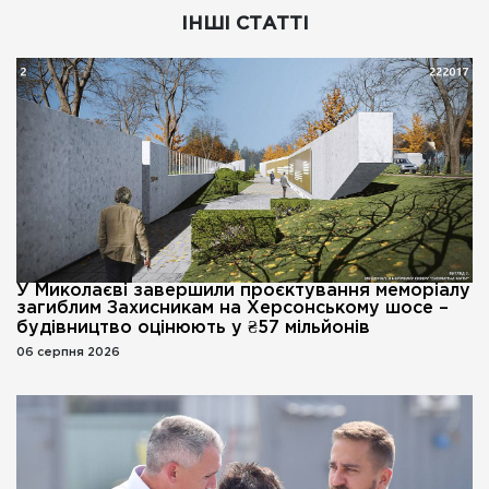
ІНШІ СТАТТІ
У Миколаєві завершили проєктування меморіалу
загиблим Захисникам на Херсонському шосе –
будівництво оцінюють у ₴57 мільйонів
06 серпня 2026