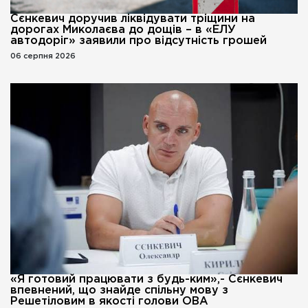
Сєнкевич доручив ліквідувати тріщини на
дорогах Миколаєва до дощів – в «ЕЛУ
автодоріг» заявили про відсутність грошей
06 серпня 2026
«Я готовий працювати з будь-ким»,- Сєнкевич
впевнений, що знайде спільну мову з
Решетіловим в якості голови ОВА