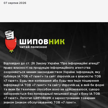
07 серпня 2026
Відповідно до ст. 26 Закону України "Про інформаційні агенції"
право власності на продукцію інформаційного агентства
охороняється чинним законодавством України. Інформація, яку
публікує ІА ТОВ «7 газет» та сайт shipovnik.ua є власністю ТОВ
«7 газет». Будь-яке копіювання або будь-яке інше поширення
інформації ІА ТОВ «7 газет» та сайту shipovnik.ua, в якій би формі
та яким би технічним способом воно не здійснювалося, суворо
забороняється без попередньої письмової згоди з боку ІА ТОВ
«7 газет». Логотип ШИПОВНИК є зареєстрованим товарним
знаком (знаком обслуговування) ТОВ «7 газет».