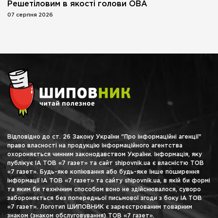
Решетіловим в якості голови ОВА
07 серпня 2026
Відповідно до ст. 26 Закону України "Про інформаційні агенції"
право власності на продукцію інформаційного агентства
охороняється чинним законодавством України. Інформація, яку
публікує ІА ТОВ «7 газет» та сайт shipovnik.ua є власністю ТОВ
«7 газет». Будь-яке копіювання або будь-яке інше поширення
інформації ІА ТОВ «7 газет» та сайту shipovnik.ua, в якій би формі
та яким би технічним способом воно не здійснювалося, суворо
забороняється без попередньої письмової згоди з боку ІА ТОВ
«7 газет». Логотип ШИПОВНИК є зареєстрованим товарним
знаком (знаком обслуговування) ТОВ «7 газет».