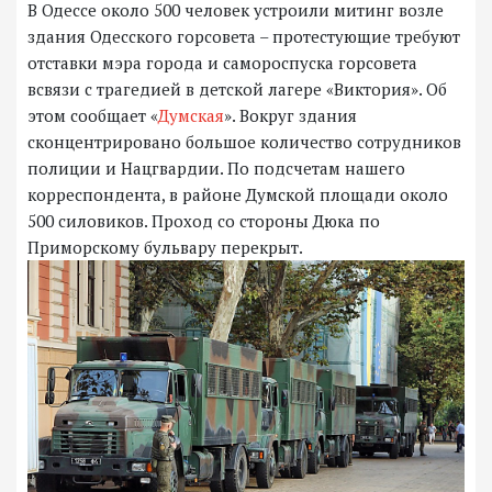
В Одессе около 500 человек устроили митинг возле
здания Одесского горсовета – протестующие требуют
отставки мэра города и самороспуска горсовета
всвязи с трагедией в детской лагере «Виктория». Об
этом сообщает «
Думская
». Вокруг здания
сконцентрировано большое количество сотрудников
полиции и Нацгвардии. По подсчетам нашего
корреспондента, в районе Думской площади около
500 силовиков. Проход со стороны Дюка по
Приморскому бульвару перекрыт.