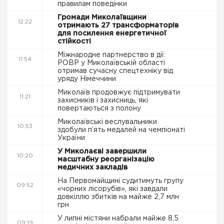
правилам поведінки
Громади Миколаївщини
12:22
отримають 27 трансформаторів
для посилення енергетичної
стійкості
Міжнародне партнерство в дії:
11:54
РОВР у Миколаївській області
отримав сучасну спецтехніку від
уряду Німеччини
Миколаїв продовжує підтримувати
11:21
захисників і захисниць, які
повертаються з полону
Миколаївські веслувальники
10:53
здобули п’ять медалей на чемпіонаті
України
У Миколаєві завершили
10:20
масштабну реорганізацію
медичних закладів
На Первомайщині судитимуть групу
09:52
«чорних лісорубів», які завдали
довкіллю збитків на майже 2,7 млн
грн
У липні містяни набрали майже 8,5
09:19