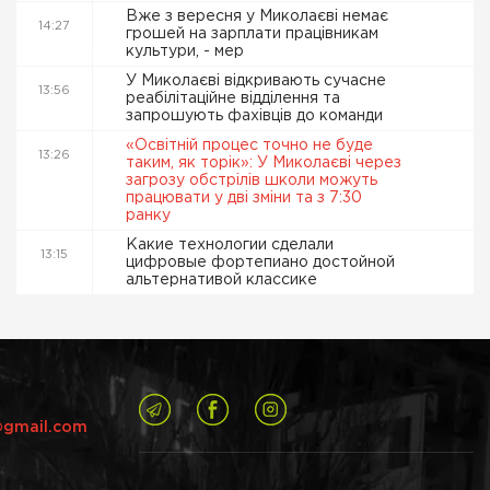
Вже з вересня у Миколаєві немає
14:27
грошей на зарплати працівникам
культури, - мер
У Миколаєві відкривають сучасне
13:56
реабілітаційне відділення та
запрошують фахівців до команди
«Освітній процес точно не буде
13:26
таким, як торік»: У Миколаєві через
загрозу обстрілів школи можуть
працювати у дві зміни та з 7:30
ранку
Какие технологии сделали
13:15
цифровые фортепиано достойной
альтернативой классике
@gmail.com