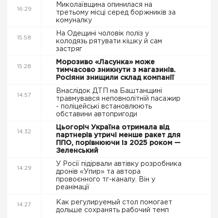
Миколаївщина опинилася на
16:29
третьому місці серед боржників за
комуналку
На Одещині чоловік поліз у
15:58
колодязь рятувати кішку й сам
застряг
Морозиво «Ласунка» може
15:28
тимчасово зникнути з магазинів.
Росіяни знищили склад компанії
Внаслідок ДТП на Баштанщині
14:57
травмувався неповнолітній пасажир
- поліцейські встановлюють
обставини автопригоди
Цьогоріч Україна отримала від
14:32
партнерів утричі менше ракет для
ППО, порівнюючи із 2025 роком —
Зеленський
У Росії підірвали автівку розробника
14:29
дронів «Упир» та автора
провоєнного тг-каналу. Він у
реанімації
Как регулируемый стол помогает
14:27
дольше сохранять рабочий темп