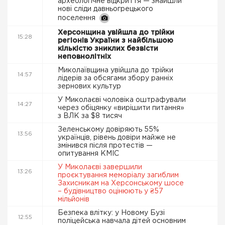
археологічне відкриття — знайшли
нові сліди давньогрецького
поселення
Херсонщина увійшла до трійки
15:28
регіонів України з найбільшою
кількістю зниклих безвісти
неповнолітніх
Миколаївщина увійшла до трійки
14:57
лідерів за обсягами збору ранніх
зернових культур
У Миколаєві чоловіка оштрафували
14:27
через обіцянку «вирішити питання»
з ВЛК за $8 тисяч
Зеленському довіряють 55%
13:56
українців, рівень довіри майже не
змінився після протестів —
опитування КМІС
У Миколаєві завершили
13:26
проєктування меморіалу загиблим
Захисникам на Херсонському шосе
– будівництво оцінюють у ₴57
мільйонів
Безпека влітку: у Новому Бузі
12:55
поліцейська навчала дітей основним