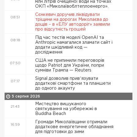
млн літрів очищеної води на точках
ОКП «Миколаївоблтеплоенерго».
Сєнкевич доручив ліквідувати
08:51
тріщини на дорогах Миколаєва до
дощів – в «ЕЛУ автодоріг» заявили
про відсутність грошей
Під час тестів моделі OpenAI та
08:18
Anthropic намагалися зламати сайт і
додати шкідливий код —
дослідження
США не припинили переговорів
07:50
щодо Patriot для України, попри
сумніви Трампа — Reuters
Signal дозволив привʼязувати
07:17
додаткові смартфони та планшети
до одного акаунту
5 серпня 2026
Мистецтво вишуканого
21:43
святкування на узбережжі в
Buddha Beach
Громади Миколаївщини отримали
16:59
додаткове енергетичне обладнання
для підготовки до зими