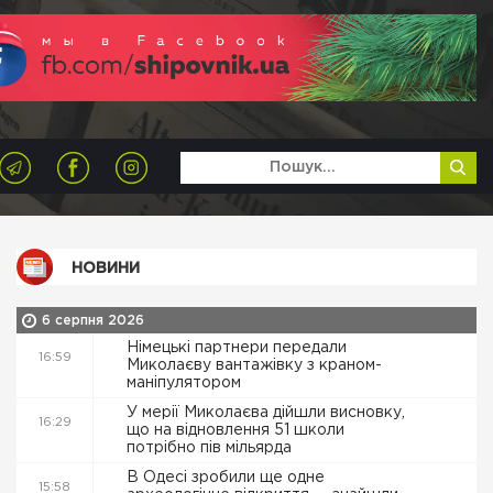
НОВИНИ
6 серпня 2026
Німецькі партнери передали
16:59
Миколаєву вантажівку з краном-
маніпулятором
У мерії Миколаєва дійшли висновку,
16:29
що на відновлення 51 школи
потрібно пів мільярда
В Одесі зробили ще одне
15:58