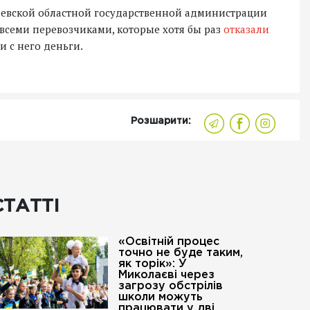
лаевской областной государственной администрации
 всеми перевозчиками, которые хотя бы раз
отказали
 с него деньги.
Розшарити:
СТАТТІ
«Освітній процес
точно не буде таким,
як торік»: У
Миколаєві через
загрозу обстрілів
школи можуть
працювати у дві