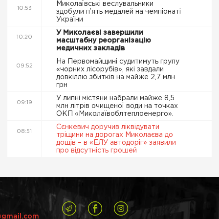
Миколаївські веслувальники
10:53
здобули п’ять медалей на чемпіонаті
України
У Миколаєві завершили
10:20
масштабну реорганізацію
медичних закладів
На Первомайщині судитимуть групу
09:52
«чорних лісорубів», які завдали
довкіллю збитків на майже 2,7 млн
грн
У липні містяни набрали майже 8,5
09:19
млн літрів очищеної води на точках
ОКП «Миколаївоблтеплоенерго».
Сєнкевич доручив ліквідувати
08:51
тріщини на дорогах Миколаєва до
дощів – в «ЕЛУ автодоріг» заявили
про відсутність грошей
@gmail.com