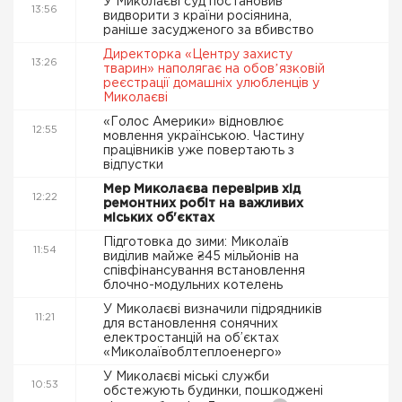
У Миколаєві суд постановив
13:56
видворити з країни росіянина,
раніше засудженого за вбивство
Директорка «Центру захисту
13:26
тварин» наполягає на обовʼязковій
реєстрації домашніх улюбленців у
Миколаєві
«Голос Америки» відновлює
12:55
мовлення українською. Частину
працівників уже повертають з
відпустки
Мер Миколаєва перевірив хід
12:22
ремонтних робіт на важливих
міських об'єктах
Підготовка до зими: Миколаїв
11:54
виділив майже ₴45 мільйонів на
співфінансування встановлення
блочно-модульних котелень
У Миколаєві визначили підрядників
11:21
для встановлення сонячних
електростанцій на об’єктах
«Миколаївоблтеплоенерго»
У Миколаєві міські служби
10:53
обстежують будинки, пошкоджені