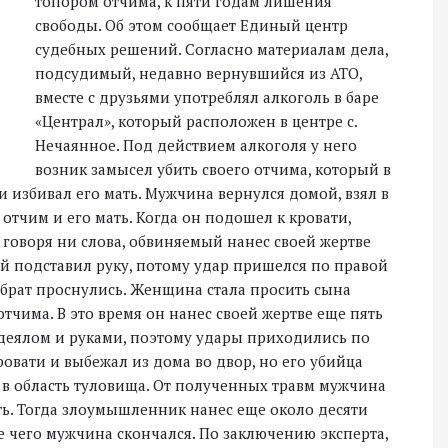
топором отчима, к пяти годам лишения
свободы. Об этом сообщает Единый центр
судебных решений. Согласно материалам дела,
подсудимый, недавно вернувшийся из АТО,
вместе с друзьями употреблял алкоголь в баре
«Централ», который расположен в центре с.
Нечаянное. Под действием алкоголя у него
возник замысел убить своего отчима, который в
 избивал его мать. Мужчина вернулся домой, взял в
 отчим и его мать. Когда он подошел к кровати,
 говоря ни слова, обвиняемый нанес своей жертве
й подставил руку, потому удар пришелся по правой
 брат проснулись. Женщина стала просить сына
 отчима. В это время он нанес своей жертве еще пять
одеялом и руками, поэтому удары приходились по
ровати и выбежал из дома во двор, но его убийца
 в область туловища. От полученных травм мужчина
ть. Тогда злоумышленник нанес еще около десяти
ле чего мужчина скончался. По заключению эксперта,