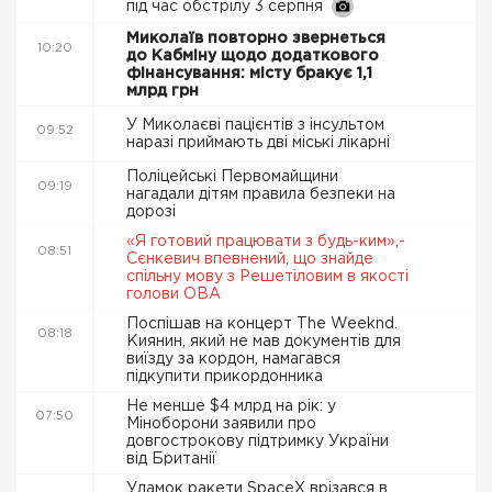
під час обстрілу 3 серпня
Миколаїв повторно звернеться
10:20
до Кабміну щодо додаткового
фінансування: місту бракує 1,1
млрд грн
У Миколаєві пацієнтів з інсультом
09:52
наразі приймають дві міські лікарні
Поліцейські Первомайщини
09:19
нагадали дітям правила безпеки на
дорозі
«Я готовий працювати з будь-ким»,-
08:51
Сєнкевич впевнений, що знайде
спільну мову з Решетіловим в якості
голови ОВА
Поспішав на концерт The Weeknd.
08:18
Киянин, який не мав документів для
виїзду за кордон, намагався
підкупити прикордонника
Не менше $4 млрд на рік: у
07:50
Міноборони заявили про
довгострокову підтримку України
від Британії
Уламок ракети SpaceX врізався в