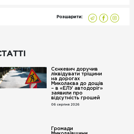
Розшарити:
СТАТТІ
Сєнкевич доручив
ліквідувати тріщини
на дорогах
Миколаєва до дощів
– в «ЕЛУ автодоріг»
заявили про
відсутність грошей
06 серпня 2026
Громади
Миколаївщини