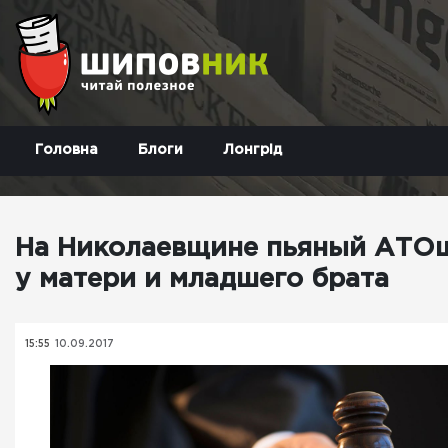
Головна
Блоги
Лонгрід
На Николаевщине пьяный АТОшн
у матери и младшего брата
15:55
10.09.2017