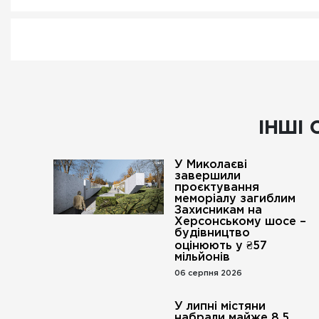
ІНШІ 
У Миколаєві
завершили
проєктування
меморіалу загиблим
Захисникам на
Херсонському шосе –
будівництво
оцінюють у ₴57
мільйонів
06 серпня 2026
У липні містяни
набрали майже 8,5