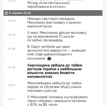
07:17
Місяць після півтора року
перебування в космосі
6 серпня 2026
Німецькі партнери передали
16:59
Миколаєву вантажівку з краном-
маніпулятором
У мерії Миколаєва дійшли висновку,
16:29
що на відновлення 51 школи
потрібно пів мільярда
В Одесі зробили ще одне
15:58
археологічне відкриття — знайшли
нові сліди давньогрецького
поселення
Херсонщина увійшла до трійки
15:28
регіонів України з найбільшою
кількістю зниклих безвісти
неповнолітніх
Миколаївщина увійшла до трійки
14:57
лідерів за обсягами збору ранніх
зернових культур
У Миколаєві чоловіка оштрафували
14:27
через обіцянку «вирішити питання»
з ВЛК за $8 тисяч