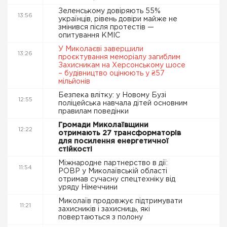
Зеленському довіряють 55%
13:56
українців, рівень довіри майже не
змінився після протестів —
опитування КМІС
У Миколаєві завершили
13:26
проєктування меморіалу загиблим
Захисникам на Херсонському шосе
– будівництво оцінюють у ₴57
мільйонів
Безпека влітку: у Новому Бузі
12:55
поліцейська навчала дітей основним
правилам поведінки
Громади Миколаївщини
12:22
отримають 27 трансформаторів
для посилення енергетичної
стійкості
Міжнародне партнерство в дії:
11:54
РОВР у Миколаївській області
отримав сучасну спецтехніку від
уряду Німеччини
Миколаїв продовжує підтримувати
11:21
захисників і захисниць, які
повертаються з полону