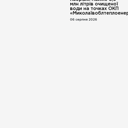
млн літрів очищеної
води на точках ОКП
«Миколаївоблтеплоенер
06 серпня 2026