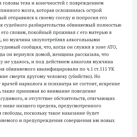
н головы тела и конечностей с повреждением
спинного мозга, которая осложнилась острой
ый отправился к своему соседу и попросил его
мя судебного разбирательства обвиняемый полностью
 его словам, покойный проживал с его матерью в
ок, но мужчина злоупотреблял алкогольными
удимый сообщил, что, когда он служил в зоне АТО,
гда он вернулся домой, женщина рассказала, что
у не удалось, и под действием алкоголя мужчина
ия обвиняемого квалифицировали по ч.1 ст.115 УК
е смерти другому человеку (убийство). Но
у врачей нарколога и психиатра не состоит, искренне
 А также принимая во внимание поведение
судимого, и отсутствие обстоятельств, отягчающих
е ниже низшего предела, предусмотренного
я свободы, поскольку такое наказание будет
няемого и предупреждения совершения им новых