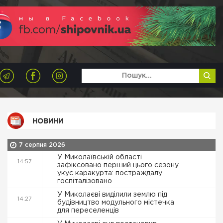
НОВИНИ
7 серпня 2026
У Миколаївській області
14:57
зафіксовано перший цього сезону
укус каракурта: постраждалу
госпіталізовано
У Миколаєві виділили землю під
14:27
будівництво модульного містечка
для переселенців