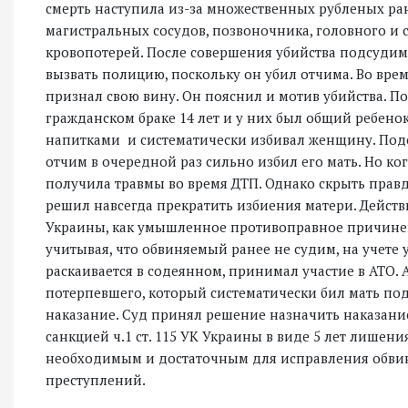
смерть наступила из-за множественных рубленых ра
магистральных сосудов, позвоночника, головного и 
кровопотерей. После совершения убийства подсудим
вызвать полицию, поскольку он убил отчима. Во вре
признал свою вину. Он пояснил и мотив убийства. По
гражданском браке 14 лет и у них был общий ребен
напитками и систематически избивал женщину. Подс
отчим в очередной раз сильно избил его мать. Но ко
получила травмы во время ДТП. Однако скрыть правд
решил навсегда прекратить избиения матери. Действ
Украины, как умышленное противоправное причинени
учитывая, что обвиняемый ранее не судим, на учете 
раскаивается в содеянном, принимал участие в АТО.
потерпевшего, который систематически бил мать под
наказание. Суд принял решение назначить наказани
санкцией ч.1 ст. 115 УК Украины в виде 5 лет лишени
необходимым и достаточным для исправления обви
преступлений.