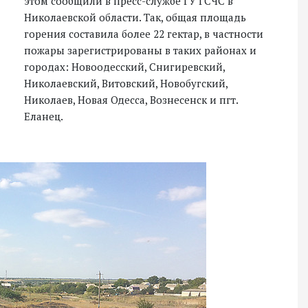
этом сообщили в пресс-службе ГУ ГСЧС в
Николаевской области. Так, общая площадь
горения составила более 22 гектар, в частности
пожары зарегистрированы в таких районах и
городах: Новоодесский, Снигиревский,
Николаевский, Витовский, Новобугский,
Николаев, Новая Одесса, Вознесенск и пгт.
Еланец.