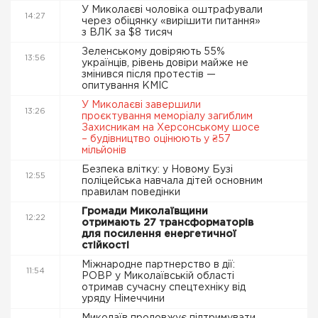
У Миколаєві чоловіка оштрафували
14:27
через обіцянку «вирішити питання»
з ВЛК за $8 тисяч
Зеленському довіряють 55%
13:56
українців, рівень довіри майже не
змінився після протестів —
опитування КМІС
У Миколаєві завершили
13:26
проєктування меморіалу загиблим
Захисникам на Херсонському шосе
– будівництво оцінюють у ₴57
мільйонів
Безпека влітку: у Новому Бузі
12:55
поліцейська навчала дітей основним
правилам поведінки
Громади Миколаївщини
12:22
отримають 27 трансформаторів
для посилення енергетичної
стійкості
Міжнародне партнерство в дії:
11:54
РОВР у Миколаївській області
отримав сучасну спецтехніку від
уряду Німеччини