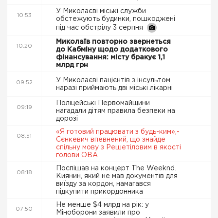
У Миколаєві міські служби
10:53
обстежують будинки, пошкоджені
під час обстрілу 3 серпня
Миколаїв повторно звернеться
10:20
до Кабміну щодо додаткового
фінансування: місту бракує 1,1
млрд грн
У Миколаєві пацієнтів з інсультом
09:52
наразі приймають дві міські лікарні
Поліцейські Первомайщини
09:19
нагадали дітям правила безпеки на
дорозі
«Я готовий працювати з будь-ким»,-
08:51
Сєнкевич впевнений, що знайде
спільну мову з Решетіловим в якості
голови ОВА
Поспішав на концерт The Weeknd.
08:18
Киянин, який не мав документів для
виїзду за кордон, намагався
підкупити прикордонника
Не менше $4 млрд на рік: у
07:50
Міноборони заявили про