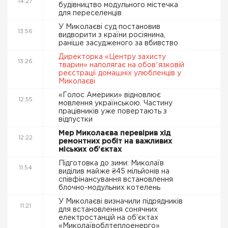
14:27
будівництво модульного містечка
для переселенців
У Миколаєві суд постановив
13:56
видворити з країни росіянина,
раніше засудженого за вбивство
Директорка «Центру захисту
13:26
тварин» наполягає на обовʼязковій
реєстрації домашніх улюбленців у
Миколаєві
«Голос Америки» відновлює
12:55
мовлення українською. Частину
працівників уже повертають з
відпустки
Мер Миколаєва перевірив хід
12:22
ремонтних робіт на важливих
міських об'єктах
Підготовка до зими: Миколаїв
11:54
виділив майже ₴45 мільйонів на
співфінансування встановлення
блочно-модульних котелень
У Миколаєві визначили підрядників
11:21
для встановлення сонячних
електростанцій на об’єктах
«Миколаївоблтеплоенерго»