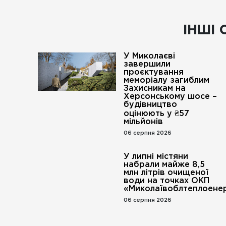
ІНШІ 
У Миколаєві
завершили
проєктування
меморіалу загиблим
Захисникам на
Херсонському шосе –
будівництво
оцінюють у ₴57
мільйонів
06 серпня 2026
У липні містяни
набрали майже 8,5
млн літрів очищеної
води на точках ОКП
«Миколаївоблтеплоенер
06 серпня 2026