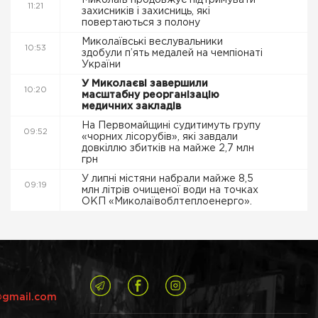
Миколаїв продовжує підтримувати
11:21
захисників і захисниць, які
повертаються з полону
Миколаївські веслувальники
10:53
здобули п’ять медалей на чемпіонаті
України
У Миколаєві завершили
10:20
масштабну реорганізацію
медичних закладів
На Первомайщині судитимуть групу
09:52
«чорних лісорубів», які завдали
довкіллю збитків на майже 2,7 млн
грн
У липні містяни набрали майже 8,5
09:19
млн літрів очищеної води на точках
ОКП «Миколаївоблтеплоенерго».
@gmail.com