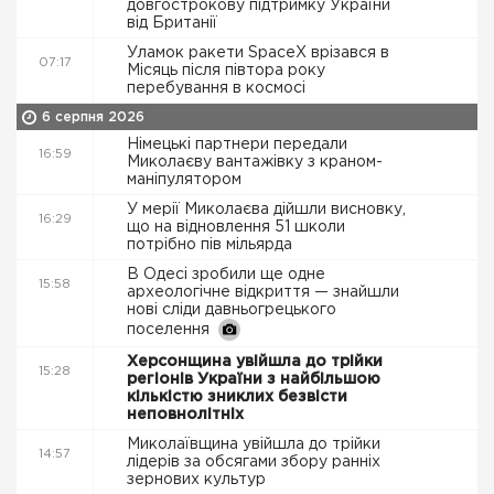
довгострокову підтримку України
від Британії
Уламок ракети SpaceX врізався в
07:17
Місяць після півтора року
перебування в космосі
6 серпня 2026
Німецькі партнери передали
16:59
Миколаєву вантажівку з краном-
маніпулятором
У мерії Миколаєва дійшли висновку,
16:29
що на відновлення 51 школи
потрібно пів мільярда
В Одесі зробили ще одне
15:58
археологічне відкриття — знайшли
нові сліди давньогрецького
поселення
Херсонщина увійшла до трійки
15:28
регіонів України з найбільшою
кількістю зниклих безвісти
неповнолітніх
Миколаївщина увійшла до трійки
14:57
лідерів за обсягами збору ранніх
зернових культур