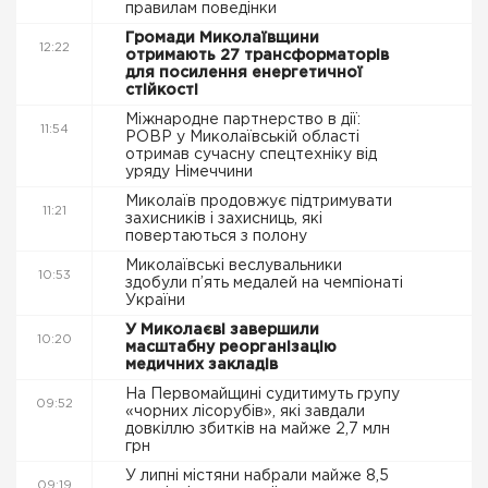
правилам поведінки
Громади Миколаївщини
12:22
отримають 27 трансформаторів
для посилення енергетичної
стійкості
Міжнародне партнерство в дії:
11:54
РОВР у Миколаївській області
отримав сучасну спецтехніку від
уряду Німеччини
Миколаїв продовжує підтримувати
11:21
захисників і захисниць, які
повертаються з полону
Миколаївські веслувальники
10:53
здобули п’ять медалей на чемпіонаті
України
У Миколаєві завершили
10:20
масштабну реорганізацію
медичних закладів
На Первомайщині судитимуть групу
09:52
«чорних лісорубів», які завдали
довкіллю збитків на майже 2,7 млн
грн
У липні містяни набрали майже 8,5
09:19