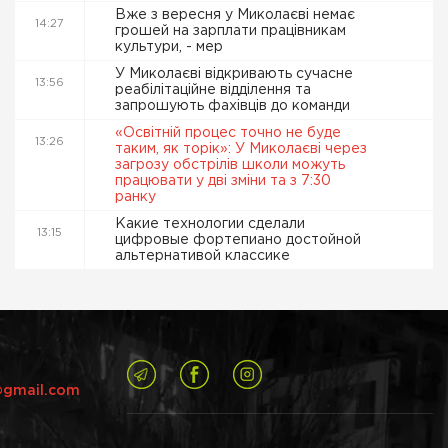
Вже з вересня у Миколаєві немає
14:27
грошей на зарплати працівникам
культури, - мер
У Миколаєві відкривають сучасне
13:56
реабілітаційне відділення та
запрошують фахівців до команди
«Освітній процес точно не буде
13:26
таким, як торік»: У Миколаєві через
загрозу обстрілів школи можуть
працювати у дві зміни та з 7:30
ранку
Какие технологии сделали
13:15
цифровые фортепиано достойной
альтернативой классике
@gmail.com