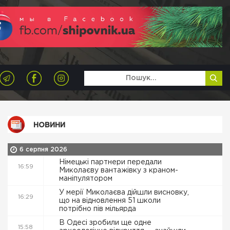
НОВИНИ
6 серпня 2026
Німецькі партнери передали
16:59
Миколаєву вантажівку з краном-
маніпулятором
У мерії Миколаєва дійшли висновку,
16:29
що на відновлення 51 школи
потрібно пів мільярда
В Одесі зробили ще одне
15:58