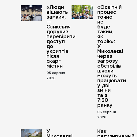
«Люди
«Освітній
вішають
процес
замки»,
точно
—
не
Сєнкевич
буде
доручив
таким,
перевірити
як
доступ
торік»:
до
У
укриттів
Миколаєві
після
через
скарг
загрозу
містян
обстрілів
школи
05 серпня
можуть
2026
працювати
у дві
зміни
та з
7:30
ранку
05 серпня
2026
У
Как
Миколаєві
регулируемый