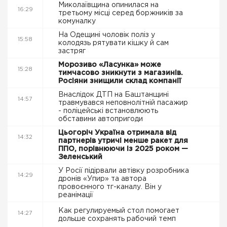
Миколаївщина опинилася на
16:29
третьому місці серед боржників за
комуналку
На Одещині чоловік поліз у
15:58
колодязь рятувати кішку й сам
застряг
Морозиво «Ласунка» може
15:28
тимчасово зникнути з магазинів.
Росіяни знищили склад компанії
Внаслідок ДТП на Баштанщині
14:57
травмувався неповнолітній пасажир
- поліцейські встановлюють
обставини автопригоди
Цьогоріч Україна отримала від
14:32
партнерів утричі менше ракет для
ППО, порівнюючи із 2025 роком —
Зеленський
У Росії підірвали автівку розробника
14:29
дронів «Упир» та автора
провоєнного тг-каналу. Він у
реанімації
Как регулируемый стол помогает
14:27
дольше сохранять рабочий темп