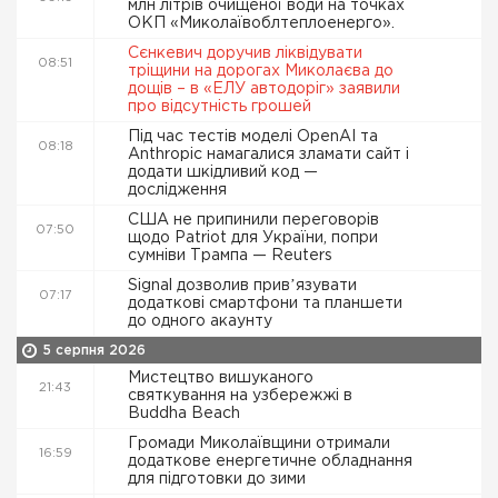
млн літрів очищеної води на точках
ОКП «Миколаївоблтеплоенерго».
Сєнкевич доручив ліквідувати
08:51
тріщини на дорогах Миколаєва до
дощів – в «ЕЛУ автодоріг» заявили
про відсутність грошей
Під час тестів моделі OpenAI та
08:18
Anthropic намагалися зламати сайт і
додати шкідливий код —
дослідження
США не припинили переговорів
07:50
щодо Patriot для України, попри
сумніви Трампа — Reuters
Signal дозволив привʼязувати
07:17
додаткові смартфони та планшети
до одного акаунту
5 серпня 2026
Мистецтво вишуканого
21:43
святкування на узбережжі в
Buddha Beach
Громади Миколаївщини отримали
16:59
додаткове енергетичне обладнання
для підготовки до зими