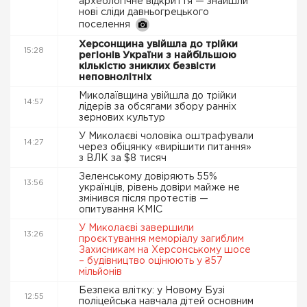
археологічне відкриття — знайшли
нові сліди давньогрецького
поселення
Херсонщина увійшла до трійки
15:28
регіонів України з найбільшою
кількістю зниклих безвісти
неповнолітніх
Миколаївщина увійшла до трійки
14:57
лідерів за обсягами збору ранніх
зернових культур
У Миколаєві чоловіка оштрафували
14:27
через обіцянку «вирішити питання»
з ВЛК за $8 тисяч
Зеленському довіряють 55%
13:56
українців, рівень довіри майже не
змінився після протестів —
опитування КМІС
У Миколаєві завершили
13:26
проєктування меморіалу загиблим
Захисникам на Херсонському шосе
– будівництво оцінюють у ₴57
мільйонів
Безпека влітку: у Новому Бузі
12:55
поліцейська навчала дітей основним