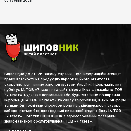
07 серпня 2026
Відповідно до ст. 26 Закону України "Про інформаційні агенції"
право власності на продукцію інформаційного агентства
охороняється чинним законодавством України. Інформація, яку
публікує ІА ТОВ «7 газет» та сайт shipovnik.ua є власністю ТОВ
«7 газет». Будь-яке копіювання або будь-яке інше поширення
інформації ІА ТОВ «7 газет» та сайту shipovnik.ua, в якій би формі
та яким би технічним способом воно не здійснювалося, суворо
забороняється без попередньої письмової згоди з боку ІА ТОВ
«7 газет». Логотип ШИПОВНИК є зареєстрованим товарним
знаком (знаком обслуговування) ТОВ «7 газет».