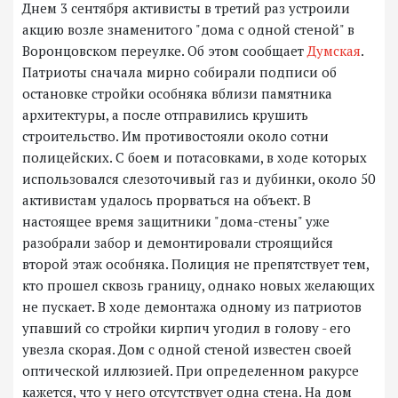
Днем 3 сентября активисты в третий раз устроили
акцию возле знаменитого "дома с одной стеной" в
Воронцовском переулке. Об этом сообщает
Думская
.
Патриоты сначала мирно собирали подписи об
остановке стройки особняка вблизи памятника
архитектуры, а после отправились крушить
строительство. Им противостояли около сотни
полицейских. С боем и потасовками, в ходе которых
использовался слезоточивый газ и дубинки, около 50
активистам удалось прорваться на объект. В
настоящее время защитники "дома-стены" уже
разобрали забор и демонтировали строящийся
второй этаж особняка. Полиция не препятствует тем,
кто прошел сквозь границу, однако новых желающих
не пускает. В ходе демонтажа одному из патриотов
упавший со стройки кирпич угодил в голову - его
увезла скорая. Дом с одной стеной известен своей
оптической иллюзией. При определенном ракурсе
кажется, что у него отсутствует одна стена. На дом