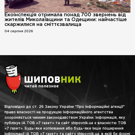
Екоінспекція отримала понад 700 звернень від
жителів Миколаївщини та Одещини: найчастіше
скаржилися на сміттєзвалища
04 серпня 2026
Відповідно до ст. 26 Закону України "Про інформаційні агенції"
право власності на продукцію інформаційного агентства
охороняється чинним законодавством України. Інформація, яку
публікує ІА ТОВ «7 газет» та сайт shipovnik.ua є власністю ТОВ
«7 газет». Будь-яке копіювання або будь-яке інше поширення
інформації ІА ТОВ «7 газет» та сайту shipovnik.ua, в якій би формі