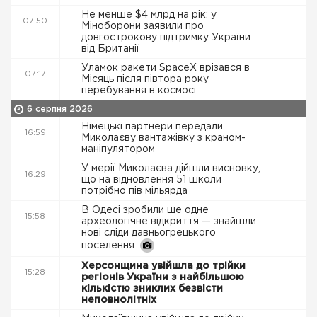
Не менше $4 млрд на рік: у
07:50
Міноборони заявили про
довгострокову підтримку України
від Британії
Уламок ракети SpaceX врізався в
07:17
Місяць після півтора року
перебування в космосі
6 серпня 2026
Німецькі партнери передали
16:59
Миколаєву вантажівку з краном-
маніпулятором
У мерії Миколаєва дійшли висновку,
16:29
що на відновлення 51 школи
потрібно пів мільярда
В Одесі зробили ще одне
15:58
археологічне відкриття — знайшли
нові сліди давньогрецького
поселення
Херсонщина увійшла до трійки
15:28
регіонів України з найбільшою
кількістю зниклих безвісти
неповнолітніх