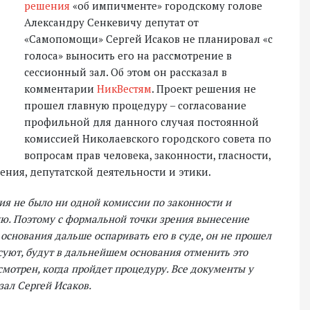
решения
«об импичменте» городскому голове
Александру Сенкевичу депутат от
«Самопомощи» Сергей Исаков не планировал «с
голоса» выносить его на рассмотрение в
сессионный зал. Об этом он рассказал в
комментарии
НикВестям
. Проект решения не
прошел главную процедуру – согласование
профильной для данного случая постоянной
комиссией Николаевского городского совета по
вопросам прав человека, законности, гласности,
ния, депутатской деятельности и этики.
ия не было ни одной комиссии по законности и
ную. Поэтому с формальной точки зрения вынесение
 основания дальше оспаривать его в суде, он не прошел
осуют, будут в дальнейшем основания отменить это
мотрен, когда пройдет процедуру. Все документы у
азал Сергей Исаков.