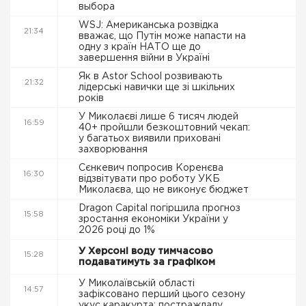
выбора
WSJ: Американська розвідка
21:34
вважає, що Путін може напасти на
одну з країн НАТО ще до
завершення війни в Україні
Як в Astor School розвивають
21:32
лідерські навички ще зі шкільних
років
У Миколаєві лише 6 тисяч людей
16:59
40+ пройшли безкоштовний чекап:
у багатьох виявили приховані
захворювання
Сєнкевич попросив Коренєва
16:30
відзвітувати про роботу УКБ
Миколаєва, що не виконує бюджет
Dragon Capital погіршила прогноз
15:58
зростання економіки України у
2026 році до 1%
У Херсоні воду тимчасово
15:28
подаватимуть за графіком
У Миколаївській області
14:57
зафіксовано перший цього сезону
укус каракурта: постраждалу