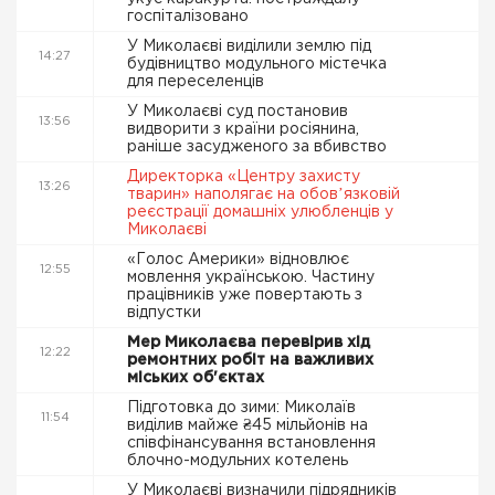
госпіталізовано
У Миколаєві виділили землю під
14:27
будівництво модульного містечка
для переселенців
У Миколаєві суд постановив
13:56
видворити з країни росіянина,
раніше засудженого за вбивство
Директорка «Центру захисту
13:26
тварин» наполягає на обовʼязковій
реєстрації домашніх улюбленців у
Миколаєві
«Голос Америки» відновлює
12:55
мовлення українською. Частину
працівників уже повертають з
відпустки
Мер Миколаєва перевірив хід
12:22
ремонтних робіт на важливих
міських об'єктах
Підготовка до зими: Миколаїв
11:54
виділив майже ₴45 мільйонів на
співфінансування встановлення
блочно-модульних котелень
У Миколаєві визначили підрядників