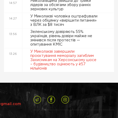
Миколаївщина увійшла до трійки
14:57
лідерів за обсягами збору ранніх
зернових культур
У Миколаєві чоловіка оштрафували
14:27
через обіцянку «вирішити питання»
з ВЛК за $8 тисяч
Зеленському довіряють 55%
13:56
українців, рівень довіри майже не
змінився після протестів —
опитування КМІС
У Миколаєві завершили
13:26
проєктування меморіалу загиблим
Захисникам на Херсонському шосе
– будівництво оцінюють у ₴57
мільйонів
@gmail.com