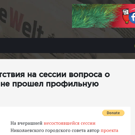
ствия на сессии вопроса о
т не прошел профильную
На вчерашней
несостоявшейся сессии
Николаевского городского совета автор
проекта