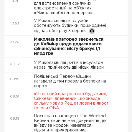
11:21
для встановлення сонячних
електростанцій на об’єктах
«Миколаївоблтеплоенерго»
У Миколаєві міські служби
10:53
обстежують будинки, пошкоджені
під час обстрілу 3 серпня
Миколаїв повторно звернеться
10:20
до Кабміну щодо додаткового
фінансування: місту бракує 1,1
млрд грн
У Миколаєві пацієнтів з інсультом
09:52
наразі приймають дві міські лікарні
Поліцейські Первомайщини
09:19
нагадали дітям правила безпеки на
дорозі
«Я готовий працювати з будь-ким»,-
08:51
Сєнкевич впевнений, що знайде
спільну мову з Решетіловим в якості
голови ОВА
Поспішав на концерт The Weeknd.
08:18
Киянин, який не мав документів для
виїзду за кордон, намагався
підкупити прикордонника