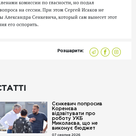
членами комиссии по гласности, но подал
опроса на сессии. При этом Сергей Исаков не
ны Александра Сенкевича, который сам вынесет этот
ния его оспорить.
Розшарити:
СТАТТІ
Сєнкевич попросив
Коренєва
відзвітувати про
роботу УКБ
Миколаєва, що не
виконує бюджет
07 серпня 2026