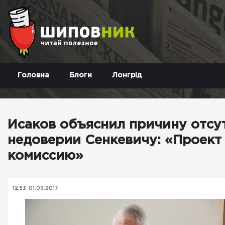
Головна
Блоги
Лонгрід
Исаков объяснил причину отсут
недоверии Сенкевичу: «Проек
комиссию»
12:53
01.09.2017