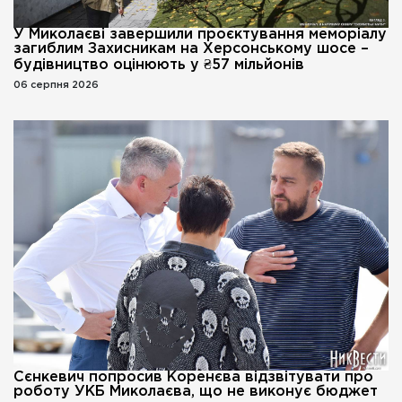
У Миколаєві завершили проєктування меморіалу
загиблим Захисникам на Херсонському шосе –
будівництво оцінюють у ₴57 мільйонів
06 серпня 2026
Сєнкевич попросив Коренєва відзвітувати про
роботу УКБ Миколаєва, що не виконує бюджет