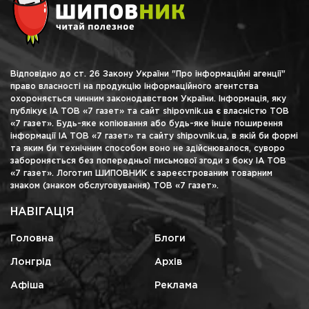
Відповідно до ст. 26 Закону України "Про інформаційні агенції"
право власності на продукцію інформаційного агентства
охороняється чинним законодавством України. Інформація, яку
публікує ІА ТОВ «7 газет» та сайт shipovnik.ua є власністю ТОВ
«7 газет». Будь-яке копіювання або будь-яке інше поширення
інформації ІА ТОВ «7 газет» та сайту shipovnik.ua, в якій би формі
та яким би технічним способом воно не здійснювалося, суворо
забороняється без попередньої письмової згоди з боку ІА ТОВ
«7 газет». Логотип ШИПОВНИК є зареєстрованим товарним
знаком (знаком обслуговування) ТОВ «7 газет».
НАВІГАЦІЯ
Головна
Блоги
Лонгрід
Архів
Афіша
Реклама