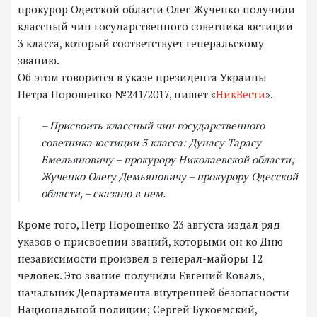
прокурор Одесской области Олег Жученко получили
классный чин государственного советника юстиции
3 класса, который соответствует генеральскому
званию.
Об этом говорится в указе президента Украины
Петра Порошенко №241/2017, пишет «
НикВести
».
– Присвоить классный чин государственного
советника юстиции 3 класса: Дунасу Тарасу
Емельяновичу – прокурору Николаевской области;
Жученко Олегу Демьяновичу – прокурору Одесской
области, – сказано в нем.
Кроме того, Петр Порошенко 23 августа издал ряд
указов о присвоении званий, которыми он ко Дню
независимости произвел в генерал-майоры 12
человек. Это звание получили Евгений Коваль,
начальник Департамента внутренней безопасности
Национальной полиции; Сергей Букоемский,