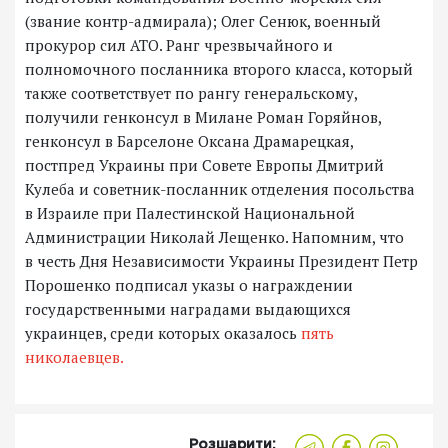
(звание контр-адмирала); Олег Сенюк, военный
прокурор сил АТО. Ранг чрезвычайного и
полномочного посланника второго класса, который
также соответствует по рангу генеральскому,
получили генконсул в Милане Роман Горяйнов,
генконсул в Барселоне Оксана Драмарецкая,
постпред Украины при Совете Европы Дмитрий
Кулеба и советник-посланник отделения посольства
в Израиле при Палестинской Национальной
Администрации Николай Лещенко. Напомним, что
в честь Дня Независимости Украины Президент Петр
Порошенко подписал указы о награждении
государственными наградами выдающихся
украинцев, среди которых оказалось
пять
николаевцев.
Розшарити: