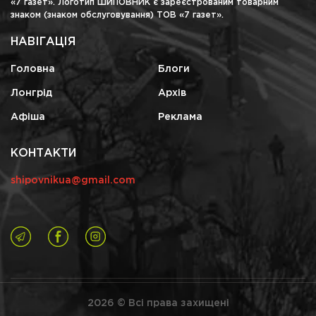
«7 газет». Логотип ШИПОВНИК є зареєстрованим товарним
знаком (знаком обслуговування) ТОВ «7 газет».
НАВІГАЦІЯ
Головна
Блоги
Лонгрід
Архів
Афіша
Реклама
КОНТАКТИ
shipovnikua@gmail.com
2026 © Всі права захищені