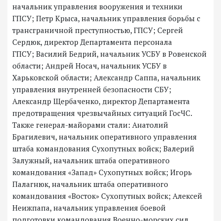
начальник управления вооружения и техники
ГПСУ; Петр Крыса, начальник управления борьбы с
трансграничной преступностью, ГПСУ; Сергей
Сердюк, директор Департамента персонала
ГПСУ; Василий Бедрий, начальник УСБУ в Ровенской
области; Андрей Носач, начальник УСБУ в
Харьковской области; Александр Саппа, начальник
управления внутренней безопасности СБУ;
Александр Щербаченко, директор Департамента
предотвращения чрезвычайных ситуаций ГосЧС.
Также генерал-майорами стали: Анатолий
Брагилевич, начальник оперативного управления
штаба командования Сухопутных войск; Валерий
Залужный, начальник штаба оперативного
командования «Запад» Сухопутных войск; Игорь
Палагнюк, начальник штаба оперативного
командования «Восток» Сухопутных войск; Алексей
Неижпапа, начальник управления боевой
подготовки командования Военно-морских сил