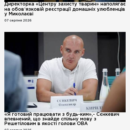
Директорка «Центру захисту тварин» наполягає
на обовʼязковій реєстрації домашніх улюбленців
у Миколаєві
07 серпня 2026
«Я готовий працювати з будь-ким»,- Сєнкевич
впевнений, що знайде спільну мову з
Решетіловим в якості голови ОВА