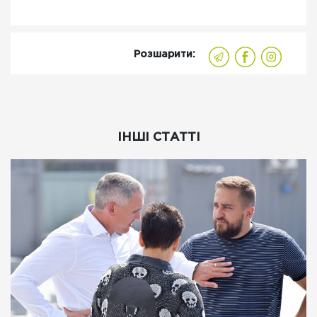
Розшарити:
ІНШІ СТАТТІ