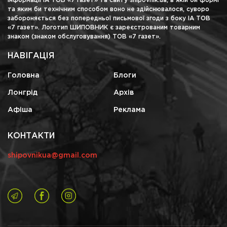
інформації ІА ТОВ «7 газет» та сайту shipovnik.ua, в якій би формі
та яким би технічним способом воно не здійснювалося, суворо
забороняється без попередньої письмової згоди з боку ІА ТОВ
«7 газет». Логотип ШИПОВНИК є зареєстрованим товарним
знаком (знаком обслуговування) ТОВ «7 газет».
НАВІГАЦІЯ
Головна
Блоги
Лонгрід
Архів
Афіша
Реклама
КОНТАКТИ
shipovnikua@gmail.com