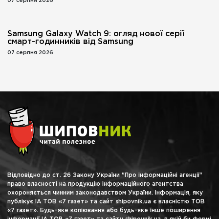
07 серпня 2026
Samsung Galaxy Watch 9: огляд нової серії
смарт-годинників від Samsung
07 серпня 2026
Відповідно до ст. 26 Закону України "Про інформаційні агенції"
право власності на продукцію інформаційного агентства
охороняється чинним законодавством України. Інформація, яку
публікує ІА ТОВ «7 газет» та сайт shipovnik.ua є власністю ТОВ
«7 газет». Будь-яке копіювання або будь-яке інше поширення