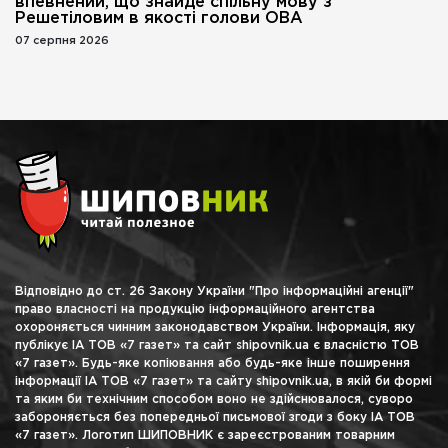
впевнений, що знайде спільну мову з
Решетіловим в якості голови ОВА
07 серпня 2026
Відповідно до ст. 26 Закону України "Про інформаційні агенції"
право власності на продукцію інформаційного агентства
охороняється чинним законодавством України. Інформація, яку
публікує ІА ТОВ «7 газет» та сайт shipovnik.ua є власністю ТОВ
«7 газет». Будь-яке копіювання або будь-яке інше поширення
інформації ІА ТОВ «7 газет» та сайту shipovnik.ua, в якій би формі
та яким би технічним способом воно не здійснювалося, суворо
забороняється без попередньої письмової згоди з боку ІА ТОВ
«7 газет». Логотип ШИПОВНИК є зареєстрованим товарним