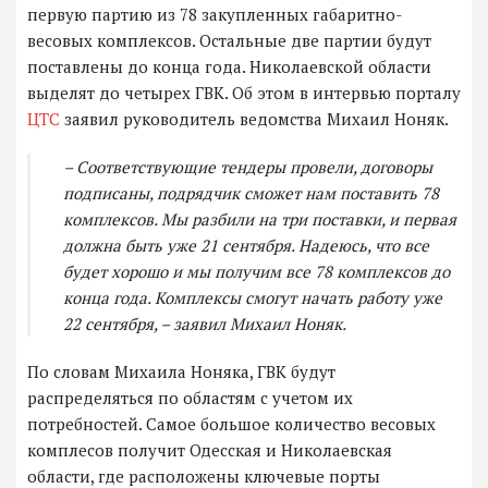
первую партию из 78 закупленных габаритно-
весовых комплексов. Остальные две партии будут
поставлены до конца года. Николаевской области
выделят до четырех ГВК. Об этом в интервью порталу
ЦТС
заявил руководитель ведомства Михаил Ноняк.
– Соответствующие тендеры провели, договоры
подписаны, подрядчик сможет нам поставить 78
комплексов. Мы разбили на три поставки, и первая
должна быть уже 21 сентября. Надеюсь, что все
будет хорошо и мы получим все 78 комплексов до
конца года. Комплексы смогут начать работу уже
22 сентября, – заявил Михаил Ноняк.
По словам Михаила Ноняка, ГВК будут
распределяться по областям с учетом их
потребностей. Самое большое количество весовых
комплесов получит Одесская и Николаевская
области, где расположены ключевые порты