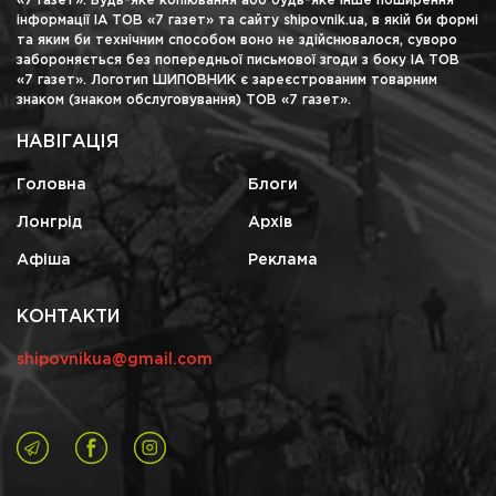
«7 газет». Будь-яке копіювання або будь-яке інше поширення
інформації ІА ТОВ «7 газет» та сайту shipovnik.ua, в якій би формі
та яким би технічним способом воно не здійснювалося, суворо
забороняється без попередньої письмової згоди з боку ІА ТОВ
«7 газет». Логотип ШИПОВНИК є зареєстрованим товарним
знаком (знаком обслуговування) ТОВ «7 газет».
НАВІГАЦІЯ
Головна
Блоги
Лонгрід
Архів
Афіша
Реклама
КОНТАКТИ
shipovnikua@gmail.com