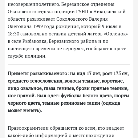
несовершеннолетнего. Березанское отделения
Очаковского отдела полиции ГУНП в Николаевской
области разыскивает Соколовского Валерия
Олеговича 1999 года рождения, который 9 июля в
18:30 самовольно оставил детский лагерь «Орленок»
в селе Рыбаковка, Березанского района и до
настоящего времени не вернулся, сообщают в пресс-
службе полиции.
Приметы разыскиваемого: на вид 17 лет, рост 175 см,
среднего телосложения, волосы темные, короткие,
лицо овальное, глаза темные, брови прямые темные,
нос прямой.
Был одет: футболка белого цвета, шорты
черного цвета, темные резиновые тапки (одежда
может менять).
Правоохранители обращаются ко всем, кто владеет
какой-либо информацией о местонахождении