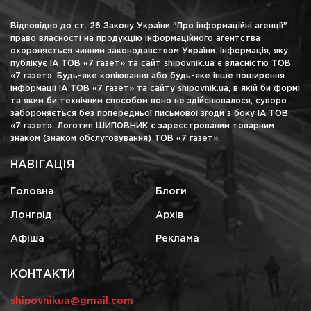
Відповідно до ст. 26 Закону України "Про інформаційні агенції"
право власності на продукцію інформаційного агентства
охороняється чинним законодавством України. Інформація, яку
публікує ІА ТОВ «7 газет» та сайт shipovnik.ua є власністю ТОВ
«7 газет». Будь-яке копіювання або будь-яке інше поширення
інформації ІА ТОВ «7 газет» та сайту shipovnik.ua, в якій би формі
та яким би технічним способом воно не здійснювалося, суворо
забороняється без попередньої письмової згоди з боку ІА ТОВ
«7 газет». Логотип ШИПОВНИК є зареєстрованим товарним
знаком (знаком обслуговування) ТОВ «7 газет».
НАВІГАЦІЯ
Головна
Блоги
Лонгрід
Архів
Афіша
Реклама
КОНТАКТИ
shipovnikua@gmail.com