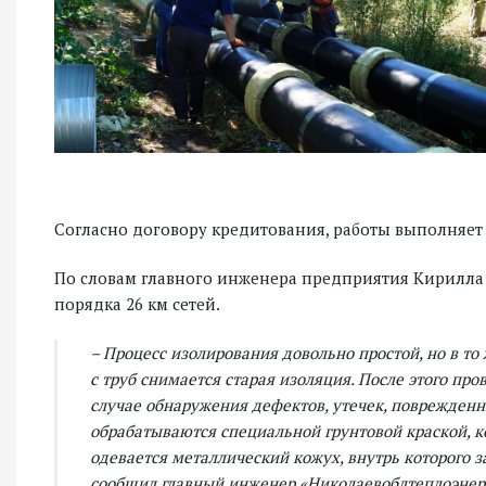
Согласно договору кредитования, работы выполняет
По словам главного инженера предприятия Кирилла 
порядка 26 км сетей.
– Процесс изолирования довольно простой, но в то
с труб снимается старая изоляция. После этого пр
случае обнаружения дефектов, утечек, поврежденн
обрабатываются специальной грунтовой краской, ко
одевается металлический кожух, внутрь которого з
сообщил главный инженер «Николаевоблтеплоэнер