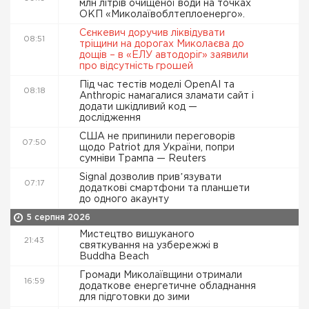
млн літрів очищеної води на точках
ОКП «Миколаївоблтеплоенерго».
Сєнкевич доручив ліквідувати
08:51
тріщини на дорогах Миколаєва до
дощів – в «ЕЛУ автодоріг» заявили
про відсутність грошей
Під час тестів моделі OpenAI та
08:18
Anthropic намагалися зламати сайт і
додати шкідливий код —
дослідження
США не припинили переговорів
07:50
щодо Patriot для України, попри
сумніви Трампа — Reuters
Signal дозволив привʼязувати
07:17
додаткові смартфони та планшети
до одного акаунту
5 серпня 2026
Мистецтво вишуканого
21:43
святкування на узбережжі в
Buddha Beach
Громади Миколаївщини отримали
16:59
додаткове енергетичне обладнання
для підготовки до зими