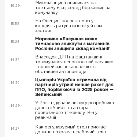
Миколаївщина опинилася на
16:29
третьому місці серед боржників за
комуналку
На Одещині чоловік поліз у
15:58
колодязь рятувати кішку й сам
застряг
Морозиво «Ласунка» може
15:28
тимчасово зникнути з магазинів.
Росіяни знищили склад компанії
Внаслідок ДТП на Баштанщині
14:57
травмувався неповнолітній пасажир
- поліцейські встановлюють
обставини автопригоди
Цьогоріч Україна отримала від
14:32
партнерів утричі менше ракет для
ППО, порівнюючи із 2025 роком —
Зеленський
У Росії підірвали автівку розробника
14:29
дронів «Упир» та автора
провоєнного тг-каналу. Він у
реанімації
Как регулируемый стол помогает
14:27
дольше сохранять рабочий темп