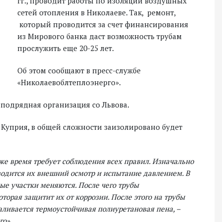
гг., проводит работы по изоляции воздушных
сетей отопления в Николаеве. Так, ремонт,
который проводится за счет финансирования
из Мирового банка даст возможность трубам
прослужить еще 20-25 лет.
Об этом сообщают в пресс-службе
«Николаевоблтеплоэнерго».
 подрядная организация со Львова.
Куприя, в общей сложности заизолировано будет
 же время требует соблюдения всех правил. Изначально
оводится их внешний осмотр и испытание давлением. В
ые участки меняются. После чего трубы
торая защитит их от коррозии. После этого на трубы
аливается термоустойчивая полиуретановая пена, –
го».