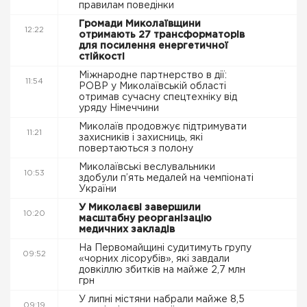
правилам поведінки
Громади Миколаївщини
12:22
отримають 27 трансформаторів
для посилення енергетичної
стійкості
Міжнародне партнерство в дії:
11:54
РОВР у Миколаївській області
отримав сучасну спецтехніку від
уряду Німеччини
Миколаїв продовжує підтримувати
11:21
захисників і захисниць, які
повертаються з полону
Миколаївські веслувальники
10:53
здобули п’ять медалей на чемпіонаті
України
У Миколаєві завершили
10:20
масштабну реорганізацію
медичних закладів
На Первомайщині судитимуть групу
09:52
«чорних лісорубів», які завдали
довкіллю збитків на майже 2,7 млн
грн
У липні містяни набрали майже 8,5
09:19