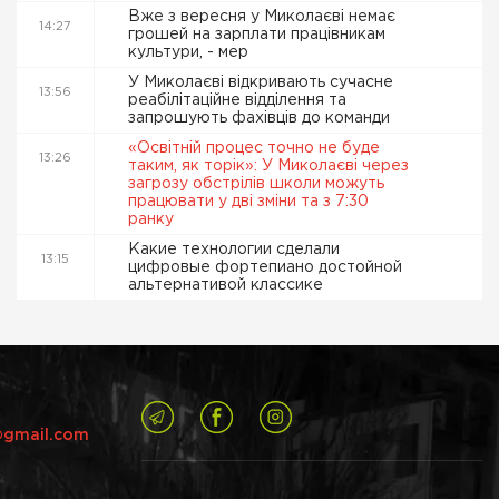
Вже з вересня у Миколаєві немає
14:27
грошей на зарплати працівникам
культури, - мер
У Миколаєві відкривають сучасне
13:56
реабілітаційне відділення та
запрошують фахівців до команди
«Освітній процес точно не буде
13:26
таким, як торік»: У Миколаєві через
загрозу обстрілів школи можуть
працювати у дві зміни та з 7:30
ранку
Какие технологии сделали
13:15
цифровые фортепиано достойной
альтернативой классике
@gmail.com