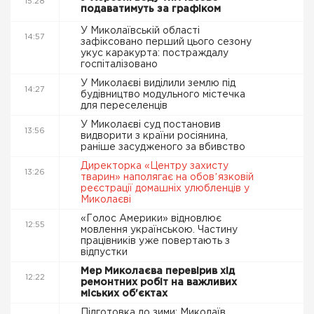
15:28
подаватимуть за графіком
У Миколаївській області
14:57
зафіксовано перший цього сезону
укус каракурта: постраждалу
госпіталізовано
У Миколаєві виділили землю під
14:27
будівництво модульного містечка
для переселенців
У Миколаєві суд постановив
13:56
видворити з країни росіянина,
раніше засудженого за вбивство
Директорка «Центру захисту
13:26
тварин» наполягає на обовʼязковій
реєстрації домашніх улюбленців у
Миколаєві
«Голос Америки» відновлює
12:55
мовлення українською. Частину
працівників уже повертають з
відпустки
Мер Миколаєва перевірив хід
12:22
ремонтних робіт на важливих
міських об'єктах
Підготовка до зими: Миколаїв