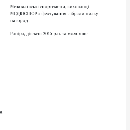
Миколаївські спортсмени, вихованці
МСДЮСШОР з фехтування, зібрали низку
нагород:
Рапіра, дівчата 2015 р.н. та молодше
а.