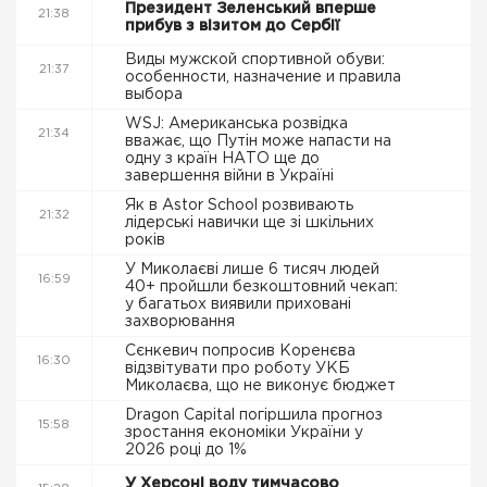
Президент Зеленський вперше
21:38
прибув з візитом до Сербії
Виды мужской спортивной обуви:
21:37
особенности, назначение и правила
выбора
WSJ: Американська розвідка
21:34
вважає, що Путін може напасти на
одну з країн НАТО ще до
завершення війни в Україні
Як в Astor School розвивають
21:32
лідерські навички ще зі шкільних
років
У Миколаєві лише 6 тисяч людей
16:59
40+ пройшли безкоштовний чекап:
у багатьох виявили приховані
захворювання
Сєнкевич попросив Коренєва
16:30
відзвітувати про роботу УКБ
Миколаєва, що не виконує бюджет
Dragon Capital погіршила прогноз
15:58
зростання економіки України у
2026 році до 1%
У Херсоні воду тимчасово