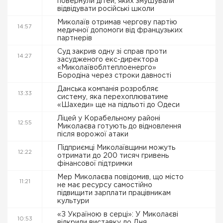
повернули дітей, яких змушували
відвідувати російські школи
Миколаїв отримав чергову партію
14:57
медичної допомоги від французьких
партнерів
Суд закрив одну зі справ проти
14:27
засудженого екс-директора
«Миколаївоблтеплоенерго»
Бородіна через строки давності
Данська компанія розробляє
13:33
систему, яка перехоплюватиме
«Шахеди» ще на підльоті до Одеси
Ліцей у Корабельному районі
12:55
Миколаєва готують до відновлення
після ворожої атаки
Підприємці Миколаївщини можуть
12:22
отримати до 200 тисяч гривень
фінансової підтримки
Мер Миколаєва повідомив, що місто
11:21
не має ресурсу самостійно
підвищити зарплати працівникам
культури
«З Україною в серці»: У Миколаєві
10:53
відкрили виставку до Дня