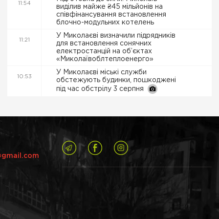
11:54
виділив майже ₴45 мільйонів на
співфінансування встановлення
блочно-модульних котелень
У Миколаєві визначили підрядників
11:21
для встановлення сонячних
електростанцій на об’єктах
«Миколаївоблтеплоенерго»
У Миколаєві міські служби
10:53
обстежують будинки, пошкоджені
під час обстрілу 3 серпня
@gmail.com