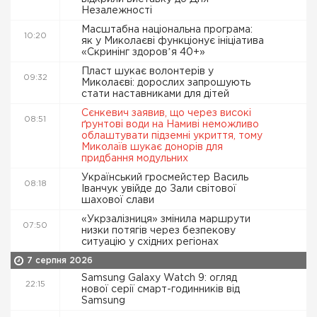
Незалежності
Масштабна національна програма:
10:20
як у Миколаєві функціонує ініціатива
«Скринінг здоровʼя 40+»
Пласт шукає волонтерів у
09:32
Миколаєві: дорослих запрошують
стати наставниками для дітей
Сєнкевич заявив, що через високі
08:51
ґрунтові води на Намиві неможливо
облаштувати підземні укриття, тому
Миколаїв шукає донорів для
придбання модульних
Український гросмейстер Василь
08:18
Іванчук увійде до Зали світової
шахової слави
«Укрзалізниця» змінила маршрути
07:50
низки потягів через безпекову
ситуацію у східних регіонах
7 серпня 2026
Samsung Galaxy Watch 9: огляд
22:15
нової серії смарт-годинників від
Samsung