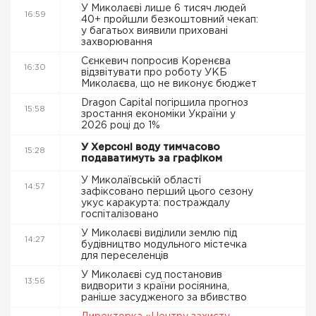
У Миколаєві лише 6 тисяч людей
16:59
40+ пройшли безкоштовний чекап:
у багатьох виявили приховані
захворювання
Сєнкевич попросив Коренєва
16:30
відзвітувати про роботу УКБ
Миколаєва, що не виконує бюджет
Dragon Capital погіршила прогноз
15:58
зростання економіки України у
2026 році до 1%
У Херсоні воду тимчасово
15:28
подаватимуть за графіком
У Миколаївській області
14:57
зафіксовано перший цього сезону
укус каракурта: постраждалу
госпіталізовано
У Миколаєві виділили землю під
14:27
будівництво модульного містечка
для переселенців
У Миколаєві суд постановив
13:56
видворити з країни росіянина,
раніше засудженого за вбивство