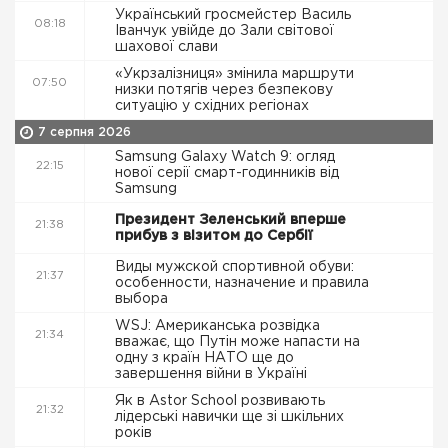
Український гросмейстер Василь
08:18
Іванчук увійде до Зали світової
шахової слави
«Укрзалізниця» змінила маршрути
07:50
низки потягів через безпекову
ситуацію у східних регіонах
7 серпня 2026
Samsung Galaxy Watch 9: огляд
22:15
нової серії смарт-годинників від
Samsung
Президент Зеленський вперше
21:38
прибув з візитом до Сербії
Виды мужской спортивной обуви:
21:37
особенности, назначение и правила
выбора
WSJ: Американська розвідка
21:34
вважає, що Путін може напасти на
одну з країн НАТО ще до
завершення війни в Україні
Як в Astor School розвивають
21:32
лідерські навички ще зі шкільних
років