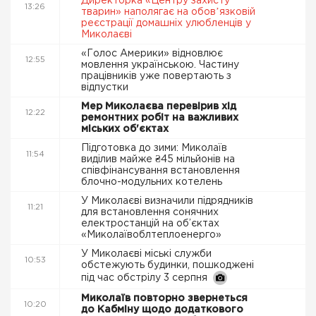
Директорка «Центру захисту
13:26
тварин» наполягає на обовʼязковій
реєстрації домашніх улюбленців у
Миколаєві
«Голос Америки» відновлює
12:55
мовлення українською. Частину
працівників уже повертають з
відпустки
Мер Миколаєва перевірив хід
12:22
ремонтних робіт на важливих
міських об'єктах
Підготовка до зими: Миколаїв
11:54
виділив майже ₴45 мільйонів на
співфінансування встановлення
блочно-модульних котелень
У Миколаєві визначили підрядників
11:21
для встановлення сонячних
електростанцій на об’єктах
«Миколаївоблтеплоенерго»
У Миколаєві міські служби
10:53
обстежують будинки, пошкоджені
під час обстрілу 3 серпня
Миколаїв повторно звернеться
10:20
до Кабміну щодо додаткового