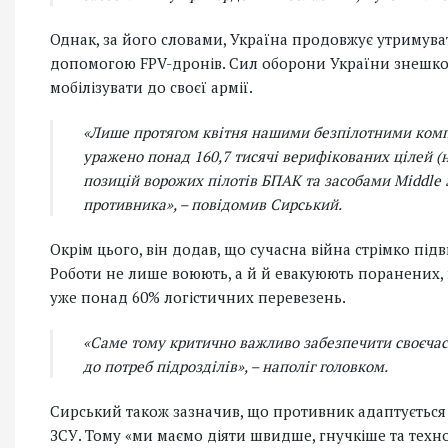
Однак, за його словами, Україна продовжує утримувати
допомогою FPV-дронів. Сил оборони України знешкодж
мобілізувати до своєї армії.
«Лише протягом квітня нашими безпілотними комп
уражено понад 160,7 тисячі верифікованих цілей (на
позицій ворожих пілотів БПАК та засобами Middle S
противника»,
– повідомив Сирський.
Окрім цього, він додав, що сучасна війна стрімко пі
Роботи не лише воюють, а й й евакуюють поранених,
уже понад 60% логістичних перевезень.
«Саме тому критично важливо забезпечити своєчас
до потреб підрозділів»,
– наполіг головком.
Сирський також зазначив, що противник адаптується
ЗСУ. Тому «ми маємо діяти швидше, гнучкіше та техн