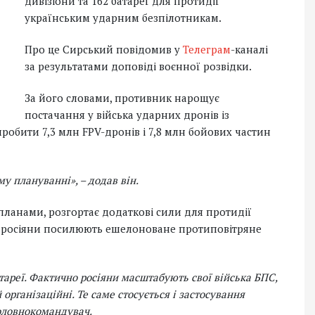
дивізіони та 162 батареї для протидії
українським ударним безпілотникам.
Про це Сирський повідомив у
Телеграм
-каналі
за результатами доповіді воєнної розвідки.
За його словами, противник нарощує
постачання у війська ударних дронів із
робити 7,3 млн FPV-дронів і 7,8 млн бойових частин
му плануванні»,
– додав він.
ланами, розгортає додаткові сили для протидії
, росіяни посилюють ешелоноване протиповітряне
атареї. Фактично росіяни масштабують свої війська БПС,
 організаційні. Те саме стосується і застосування
оловнокомандувач.