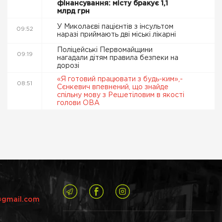
фінансування: місту бракує 1,1
млрд грн
У Миколаєві пацієнтів з інсультом
09:52
наразі приймають дві міські лікарні
Поліцейські Первомайщини
09:19
нагадали дітям правила безпеки на
дорозі
«Я готовий працювати з будь-ким»,-
08:51
Сєнкевич впевнений, що знайде
спільну мову з Решетіловим в якості
голови ОВА
@gmail.com