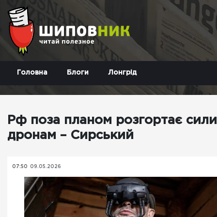
Головна
Блоги
Лонгрід
Рф поза планом розгортає сили
дронам – Сирський
07:50
09.05.2026