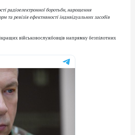
сті радіоелектронної боротьби, нарощення
м та ревізія ефективності індивідуальних засобів
йкращих військовослужбовців напрямку безпілотних