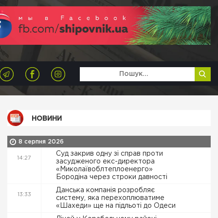
НОВИНИ
8 серпня 2026
Суд закрив одну зі справ проти
14:27
засудженого екс-директора
«Миколаївоблтеплоенерго»
Бородіна через строки давності
Данська компанія розробляє
13:33
систему, яка перехоплюватиме
«Шахеди» ще на підльоті до Одеси