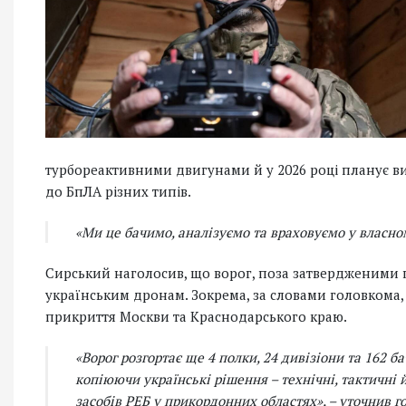
турбореактивними двигунами й у 2026 році планує ви
до БпЛА різних типів.
«Ми це бачимо, аналізуємо та враховуємо у власно
Сирський наголосив, що ворог, поза затвердженими п
українським дронам. Зокрема, за словами головкома
прикриття Москви та Краснодарського краю.
«Ворог розгортає ще 4 полки, 24 дивізіони та 162 б
копіюючи українські рішення – технічні, тактичні й
засобів РЕБ у прикордонних областях»,
– уточнив г