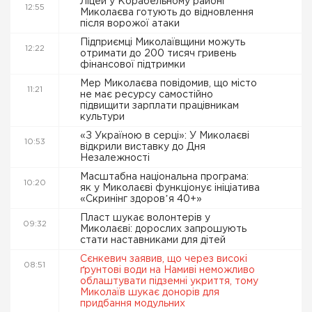
Ліцей у Корабельному районі
12:55
Миколаєва готують до відновлення
після ворожої атаки
Підприємці Миколаївщини можуть
12:22
отримати до 200 тисяч гривень
фінансової підтримки
Мер Миколаєва повідомив, що місто
11:21
не має ресурсу самостійно
підвищити зарплати працівникам
культури
«З Україною в серці»: У Миколаєві
10:53
відкрили виставку до Дня
Незалежності
Масштабна національна програма:
10:20
як у Миколаєві функціонує ініціатива
«Скринінг здоровʼя 40+»
Пласт шукає волонтерів у
09:32
Миколаєві: дорослих запрошують
стати наставниками для дітей
Сєнкевич заявив, що через високі
08:51
ґрунтові води на Намиві неможливо
облаштувати підземні укриття, тому
Миколаїв шукає донорів для
придбання модульних