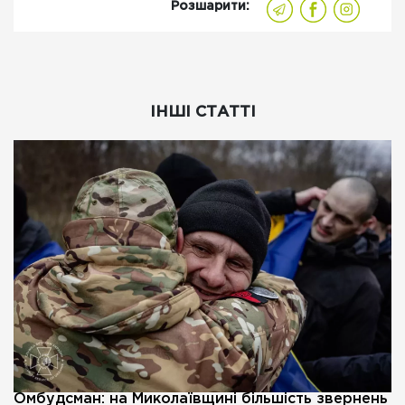
Розшарити:
ІНШІ СТАТТІ
Омбудсман: на Миколаївщині більшість звернень