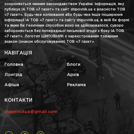
охороняється чинним законодавством України. Інформація, яку
публікує ІА ТОВ «7 газет» та сайт shipovnik.ua є власністю ТОВ
«7 газет». Будь-яке копіювання або будь-яке інше поширення
інформації ІА ТОВ «7 газет» та сайту shipovnik.ua, в якій би формі
та яким би технічним способом воно не здійснювалося, суворо
забороняється без попередньої письмової згоди з боку ІА ТОВ
«7 газет». Логотип ШИПОВНИК є зареєстрованим товарним
знаком (знаком обслуговування) ТОВ «7 газет».
НАВІГАЦІЯ
Головна
Блоги
Лонгрід
Архів
Афіша
Реклама
КОНТАКТИ
shipovnikua@gmail.com