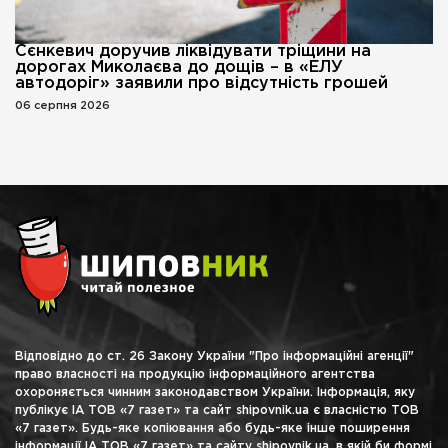
Сєнкевич доручив ліквідувати тріщини на
дорогах Миколаєва до дощів – в «ЕЛУ
автодоріг» заявили про відсутність грошей
06 серпня 2026
Відповідно до ст. 26 Закону України "Про інформаційні агенції"
право власності на продукцію інформаційного агентства
охороняється чинним законодавством України. Інформація, яку
публікує ІА ТОВ «7 газет» та сайт shipovnik.ua є власністю ТОВ
«7 газет». Будь-яке копіювання або будь-яке інше поширення
інформації ІА ТОВ «7 газет» та сайту shipovnik.ua, в якій би формі