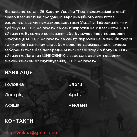
Відповідно до ст. 26 Закону України "Про інформаційні агенції"
право власності на продукцію інформаційного агентства
охороняється чинним законодавством України. Інформація, яку
публікує ІА ТОВ «7 газет» та сайт shipovnik.ua є власністю ТОВ
«7 газет». Будь-яке копіювання або будь-яке інше поширення
інформації ІА ТОВ «7 газет» та сайту shipovnik.ua, в якій би формі
та яким би технічним способом воно не здійснювалося, суворо
забороняється без попередньої письмової згоди з боку ІА ТОВ
«7 газет». Логотип ШИПОВНИК є зареєстрованим товарним
знаком (знаком обслуговування) ТОВ «7 газет».
НАВІГАЦІЯ
Головна
Блоги
Лонгрід
Архів
Афіша
Реклама
КОНТАКТИ
shipovnikua@gmail.com