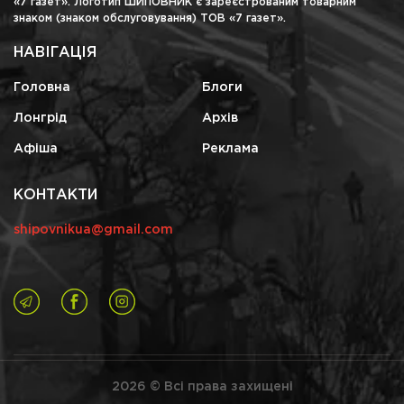
«7 газет». Логотип ШИПОВНИК є зареєстрованим товарним
знаком (знаком обслуговування) ТОВ «7 газет».
НАВІГАЦІЯ
Головна
Блоги
Лонгрід
Архів
Афіша
Реклама
КОНТАКТИ
shipovnikua@gmail.com
2026 © Всі права захищені