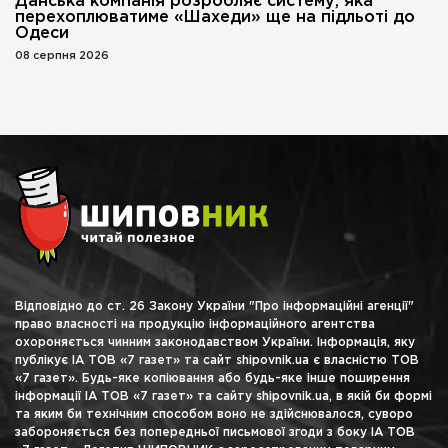
Данська компанія розробляє систему, яка
перехоплюватиме «Шахеди» ще на підльоті до
Одеси
08 серпня 2026
Відповідно до ст. 26 Закону України "Про інформаційні агенції"
право власності на продукцію інформаційного агентства
охороняється чинним законодавством України. Інформація, яку
публікує ІА ТОВ «7 газет» та сайт shipovnik.ua є власністю ТОВ
«7 газет». Будь-яке копіювання або будь-яке інше поширення
інформації ІА ТОВ «7 газет» та сайту shipovnik.ua, в якій би формі
та яким би технічним способом воно не здійснювалося, суворо
забороняється без попередньої письмової згоди з боку ІА ТОВ