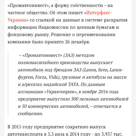
«Промавтоинвест», а форму собственности – на
частное общество. Об этом пишет «
Интерфакс-
Украина
» со ссылкой на данные в системе раскрытия
информации Нацкомиссии по ценным бумагам и
фондовому рынку. Решение о переименовании
компании было принято 26 декабря.
– «Промавтоинвест» (ЗАЗ) методом
полномасштабного производства выпускает
автомобили под брендом ЗАЗ (Lanos, Sens, Lanos-
фургон, Forzа, Vida), грузовые и автобусы на шасси
и агрегатах индийской ТАТА. По данным
ассоциации «Укравтопром», в ноябре 2016 года
предприятие выпустило 300 легковых автомобилей
и 50 коммерческих автомобилей, – отмечается в
сообщении.
В 2015 году предприятие сократило выпуск
автотранспорта в 3,3 раза к 2014 году - до 3,937 тыс.