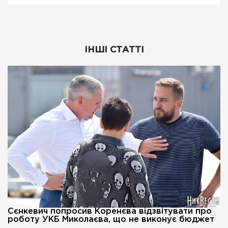
ІНШІ СТАТТІ
Сєнкевич попросив Коренєва відзвітувати про
роботу УКБ Миколаєва, що не виконує бюджет