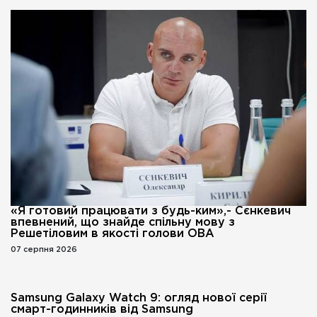
«Я готовий працювати з будь-ким»,- Сєнкевич
впевнений, що знайде спільну мову з
Решетіловим в якості голови ОВА
07 серпня 2026
Samsung Galaxy Watch 9: огляд нової серії
смарт-годинників від Samsung