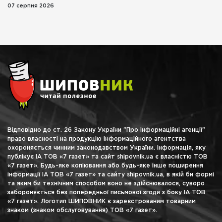
07 серпня 2026
Відповідно до ст. 26 Закону України "Про інформаційні агенції"
право власності на продукцію інформаційного агентства
охороняється чинним законодавством України. Інформація, яку
публікує ІА ТОВ «7 газет» та сайт shipovnik.ua є власністю ТОВ
«7 газет». Будь-яке копіювання або будь-яке інше поширення
інформації ІА ТОВ «7 газет» та сайту shipovnik.ua, в якій би формі
та яким би технічним способом воно не здійснювалося, суворо
забороняється без попередньої письмової згоди з боку ІА ТОВ
«7 газет». Логотип ШИПОВНИК є зареєстрованим товарним
знаком (знаком обслуговування) ТОВ «7 газет».