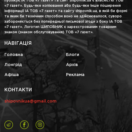
публікує ІА ТОВ «7 газет» та сайт shipovnik.ua є власністю ТОВ
«7 газет». Будь-яке копіювання або будь-яке інше поширення
інформації ІА ТОВ «7 газет» та сайту shipovnik.ua, в якій би формі
та яким би технічним способом воно не здійснювалося, суворо
забороняється без попередньої письмової згоди з боку ІА ТОВ
«7 газет». Логотип ШИПОВНИК є зареєстрованим товарним
знаком (знаком обслуговування) ТОВ «7 газет».
НАВІГАЦІЯ
Головна
Блоги
Лонгрід
Архів
Афіша
Реклама
КОНТАКТИ
shipovnikua@gmail.com