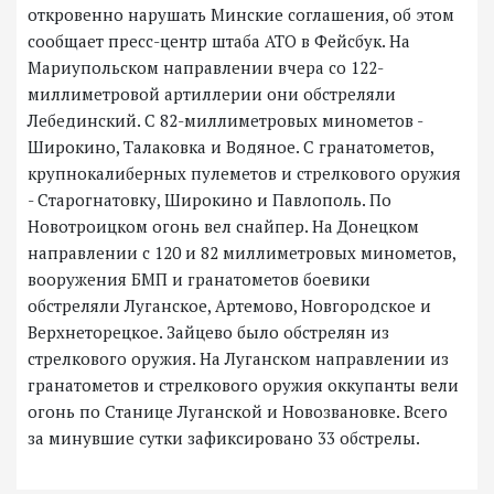
откровенно нарушать Минские соглашения, об этом
сообщает пресс-центр штаба АТО в Фейсбук. На
Мариупольском направлении вчера со 122-
миллиметровой артиллерии они обстреляли
Лебединский. С 82-миллиметровых минометов -
Широкино, Талаковка и Водяное. С гранатометов,
крупнокалиберных пулеметов и стрелкового оружия
- Старогнатовку, Широкино и Павлополь. По
Новотроицком огонь вел снайпер. На Донецком
направлении с 120 и 82 миллиметровых минометов,
вооружения БМП и гранатометов боевики
обстреляли Луганское, Артемово, Новгородское и
Верхнеторецкое. Зайцево было обстрелян из
стрелкового оружия. На Луганском направлении из
гранатометов и стрелкового оружия оккупанты вели
огонь по Станице Луганской и Новозвановке. Всего
за минувшие сутки зафиксировано 33 обстрелы.