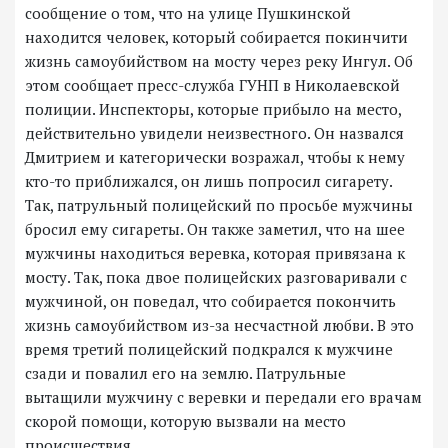
сообщение о том, что на улице Пушкинской
находится человек, который собирается покинчити
жизнь самоубийством на мосту через реку Ингул. Об
этом сообщает пресс-служба ГУНП в Николаевской
полиции. Инспекторы, которые прибыло на место,
действительно увидели неизвестного. Он назвался
Дмитрием и категорически возражал, чтобы к нему
кто-то приближался, он лишь попросил сигарету.
Так, патрульный полицейский по просьбе мужчины
бросил ему сигареты. Он также заметил, что на шее
мужчины находиться веревка, которая привязана к
мосту. Так, пока двое полицейских разговаривали с
мужчиной, он поведал, что собирается покончить
жизнь самоубийством из-за несчастной любви. В это
время третий полицейский подкрался к мужчине
сзади и повалил его на землю. Патрульные
вытащили мужчину с веревки и передали его врачам
скорой помощи, которую вызвали на место
происшествия.