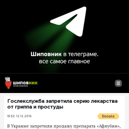
Гослекслужба запретила серию лекарства
от гриппа и простуды
15:52
12.12.2016
В Украине запретили продажу препарата «Афлубин»,