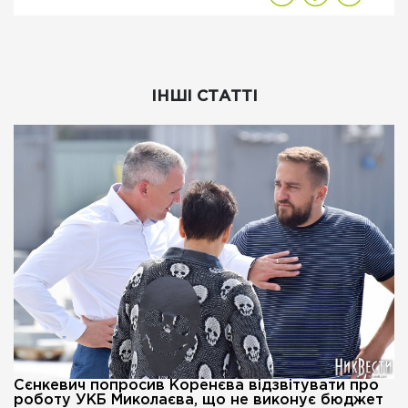
ІНШІ СТАТТІ
Сєнкевич попросив Коренєва відзвітувати про
роботу УКБ Миколаєва, що не виконує бюджет