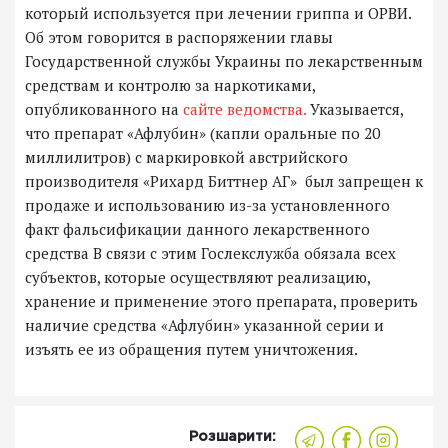
который используется при лечении гриппа и ОРВИ.
Об этом говорится в распоряжении главы
Государственной службы Украины по лекарственным
средствам и контролю за наркотиками,
опубликованного на
сайте ведомства.
Указывается,
что препарат «Афлубин» (капли оральные по 20
миллилитров) с маркировкой австрийского
производителя «Рихард Биттнер АГ» был запрещен к
продаже и использованию из-за установленного
факт фальсификации данного лекарственного
средства В связи с этим Гослекслужба обязала всех
субъектов, которые осуществляют реализацию,
хранение и применение этого препарата, проверить
наличие средства «Афлубин» указанной серии и
изъять ее из обращения путем уничтожения.
Розшарити: