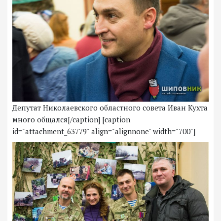
Депутат Николаевского областного совета Иван Кухта
много общался[/caption] [caption
id="attachment_63779" align="alignnone" width="700"]