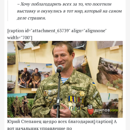
– Хочу поблагодарить всех за то, что посетили
выставку и окунулись в тот мир, который на самом
деле страшен.
[caption id="attachment_63739" align="alignnone"
width="700"]
Юрий Степанец щедро всех благодарил[/caption] А
вот начальник у
правление по