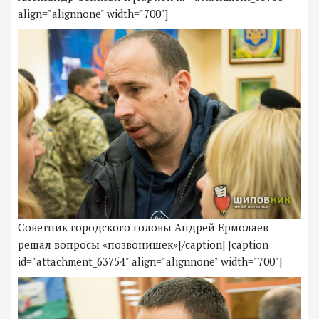
align="alignnone" width="700"]
Советник городского головы Андрей Ермолаев
решал вопросы «позвонишек»[/caption] [caption
id="attachment_63754" align="alignnone" width="700"]