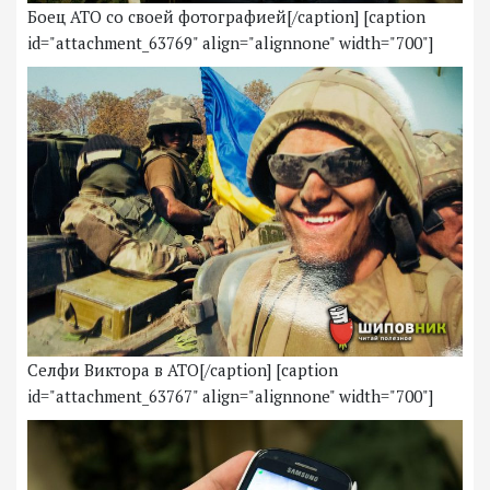
Боец АТО со своей фотографией[/caption] [caption
id="attachment_63769" align="alignnone" width="700"]
Селфи Виктора в АТО[/caption] [caption
id="attachment_63767" align="alignnone" width="700"]