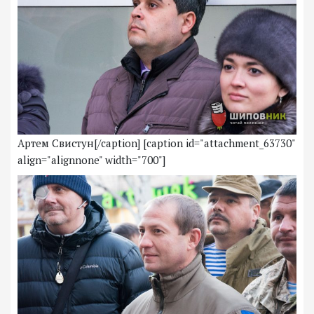
Артем Свистун[/caption] [caption id="attachment_63730"
align="alignnone" width="700"]