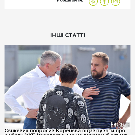
Розшарити:
ІНШІ СТАТТІ
Сєнкевич попросив Коренєва відзвітувати про