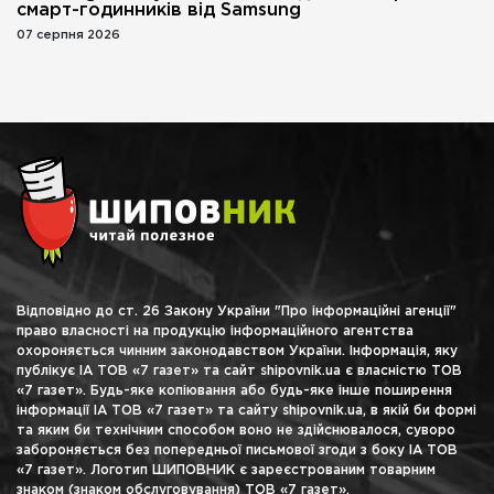
смарт-годинників від Samsung
07 серпня 2026
Відповідно до ст. 26 Закону України "Про інформаційні агенції"
право власності на продукцію інформаційного агентства
охороняється чинним законодавством України. Інформація, яку
публікує ІА ТОВ «7 газет» та сайт shipovnik.ua є власністю ТОВ
«7 газет». Будь-яке копіювання або будь-яке інше поширення
інформації ІА ТОВ «7 газет» та сайту shipovnik.ua, в якій би формі
та яким би технічним способом воно не здійснювалося, суворо
забороняється без попередньої письмової згоди з боку ІА ТОВ
«7 газет». Логотип ШИПОВНИК є зареєстрованим товарним
знаком (знаком обслуговування) ТОВ «7 газет».