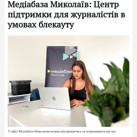
Медіабаза Миколаїв: Центр
підтримки для журналістів в
умовах блекауту
У офісі Медіабази Миколаєва можна підзарядитись та попрацювати під час