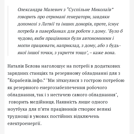
Олександра Малевич з “Суспільне Миколаїв”
говорить про отримані генератори, завдяки
допомозі з Латвії та інших донорів, проте, існує
потреба в павербанках для роботи з дому. "Було б
чудово, якби працівники були автономними і
могли працювати, наприклад, з дому, або з будь-
якої іншої точки, з укриття тощо", – каже вона.
Наталія Бєлова наголошує на потребі в додаткових
зарядних станціях та резервному обладнанні для з
“Корабелів.інфо.” "Ми зіткнулися з гострою потребою
як резервного енергозабезпечення робочого
обладнання, так і з нестачею самого обладнання",
говорить медійниця. Наявність лише одного
ноутбука для п’яти працівників створює великі
труднощі в умовах постійних відключень
електроенергії.