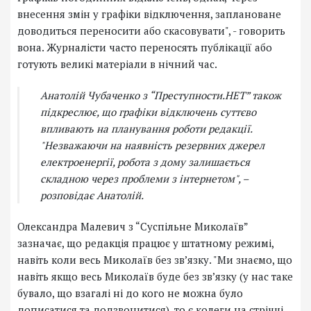
внесення змін у графіки відключення, заплановане
доводиться переносити або скасовувати", - говорить
вона. Журналісти часто переносять публікації або
готують великі матеріали в нічний час.
Анатолій Чубаченко з “Преступности.НЕТ” також
підкреслює, що графіки відключень суттєво
впливають на планування роботи редакції.
"Незважаючи на наявність резервних джерел
електроенергії, робота з дому залишається
складною через проблеми з інтернетом", –
розповідає Анатолій.
Олександра Малевич з “Суспільне Миколаїв”
зазначає, що редакція працює у штатному режимі,
навіть коли весь Миколаїв без зв’язку. "Ми знаємо, що
навіть якщо весь Миколаїв буде без звʼязку (у нас таке
бувало, що взагалі ні до кого не можна було
дописатися та додзвонитися), то є колеги на стрічці