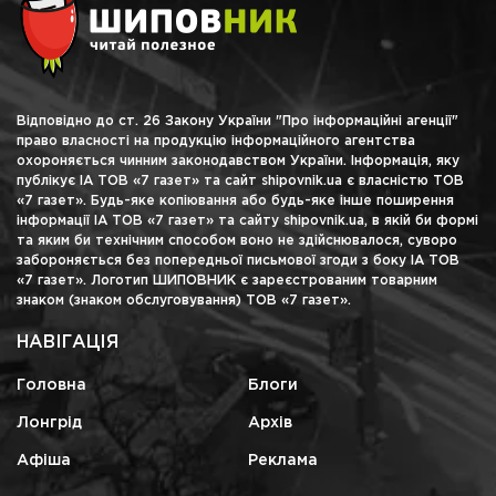
Відповідно до ст. 26 Закону України "Про інформаційні агенції"
право власності на продукцію інформаційного агентства
охороняється чинним законодавством України. Інформація, яку
публікує ІА ТОВ «7 газет» та сайт shipovnik.ua є власністю ТОВ
«7 газет». Будь-яке копіювання або будь-яке інше поширення
інформації ІА ТОВ «7 газет» та сайту shipovnik.ua, в якій би формі
та яким би технічним способом воно не здійснювалося, суворо
забороняється без попередньої письмової згоди з боку ІА ТОВ
«7 газет». Логотип ШИПОВНИК є зареєстрованим товарним
знаком (знаком обслуговування) ТОВ «7 газет».
НАВІГАЦІЯ
Головна
Блоги
Лонгрід
Архів
Афіша
Реклама