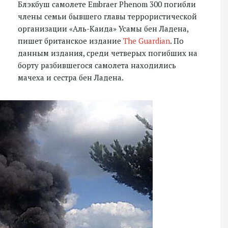
Блэкбуш самолете Embraer Phenom 300 погибли
члены семьи бывшего главы террористической
организации «Аль-Каида» Усамы бен Ладена,
пишет британское издание
The Guardian
. По
данным издания, среди четверых погибших на
борту разбившегося самолета находились
мачеха и сестра бен Ладена.