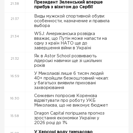
Президент Зеленський вперше
21:38
прибув з візитом до Сербії
Виды мужской спортивной обуви:
21:37
особенности, назначение и правила
выбора
WSJ: Американська розвідка
21:34
вважає, що Путін може напасти на
одну з країн НАТО ще до
завершення війни в Україні
Як в Astor School розвивають
21:32
лідерські навички ще зі шкільних
років
У Миколаєві лише 6 тисяч людей
16:59
40+ пройшли безкоштовний чекап:
у багатьох виявили приховані
захворювання
Сєнкевич попросив Коренєва
16:30
відзвітувати про роботу УКБ
Миколаєва, що не виконує бюджет
Dragon Capital погіршила прогноз
15:58
зростання економіки України у
2026 році до 1%
У Херсоні воду тимчасово