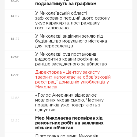
15:28
подаватимуть за графіком
У Миколаївській області
14:57
зафіксовано перший цього сезону
укус каракурта: постраждалу
госпіталізовано
У Миколаєві виділили землю під
14:27
будівництво модульного містечка
для переселенців
У Миколаєві суд постановив
13:56
видворити з країни росіянина,
раніше засудженого за вбивство
Директорка «Центру захисту
13:26
тварин» наполягає на обовʼязковій
реєстрації домашніх улюбленців у
Миколаєві
«Голос Америки» відновлює
12:55
мовлення українською. Частину
працівників уже повертають з
відпустки
Мер Миколаєва перевірив хід
12:22
ремонтних робіт на важливих
міських об'єктах
Підготовка до зими: Миколаїв