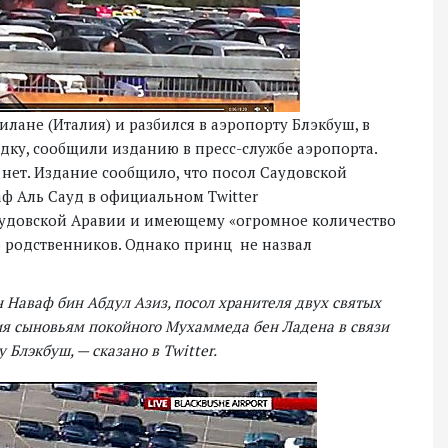
лане (Италия) и разбился в аэропорту Блэкбуш, в
адку, сообщили изданию в пресс-службе аэропорта.
нет. Издание сообщило, что посол Саудовской
ф Аль Сауд в официальном Twitter
аудовской Аравии и имеющему «огромное количество
ью родственников. Однако принц не назвал
 Наваф бин Абдул Азиз, посол хранителя двух святых
ия сыновьям покойного Мухаммеда бен Ладена в связи
 Блэкбуш, — сказано в Twitter.