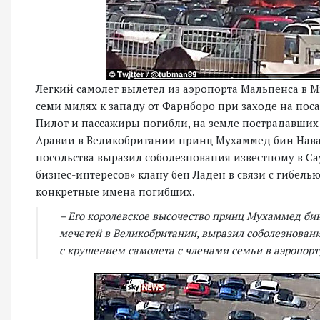
Легкий самолет вылетел из аэропорта Мальпенса в Ми
семи милях к западу от Фарнборо при заходе на пос
Пилот и пассажиры погибли, на земле пострадавших 
Аравии в Великобритании принц Мухаммед бин Нава
посольства выразил соболезнования известному в С
бизнес-интересов» клану бен Ладен в связи с гибел
конкретные имена погибших.
– Его королевское высочество принц Мухаммед бин
мечетей в Великобритании, выразил соболезнован
с крушением самолета с членами семьи в аэропорту