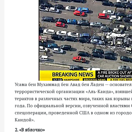
Усама бен Мухаммад бен Авад бен Ладен — основат
террористической организации «Аль-Каида», взявшей
терактов в различных частях мира, таких как взрывы
года. По официальной версии, озвученной властями С
спецоперации, проведенной США в одном из городов
Каидой».
2. «В яблочко»