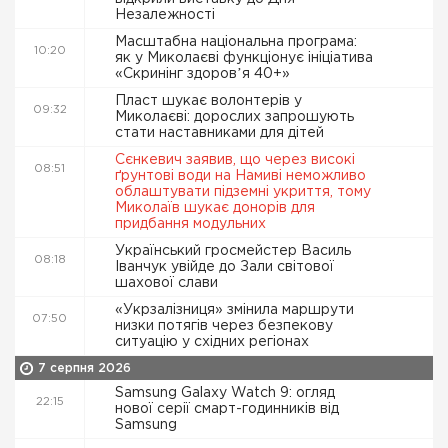
Незалежності
Масштабна національна програма:
10:20
як у Миколаєві функціонує ініціатива
«Скринінг здоровʼя 40+»
Пласт шукає волонтерів у
09:32
Миколаєві: дорослих запрошують
стати наставниками для дітей
Сєнкевич заявив, що через високі
08:51
ґрунтові води на Намиві неможливо
облаштувати підземні укриття, тому
Миколаїв шукає донорів для
придбання модульних
Український гросмейстер Василь
08:18
Іванчук увійде до Зали світової
шахової слави
«Укрзалізниця» змінила маршрути
07:50
низки потягів через безпекову
ситуацію у східних регіонах
7 серпня 2026
Samsung Galaxy Watch 9: огляд
22:15
нової серії смарт-годинників від
Samsung