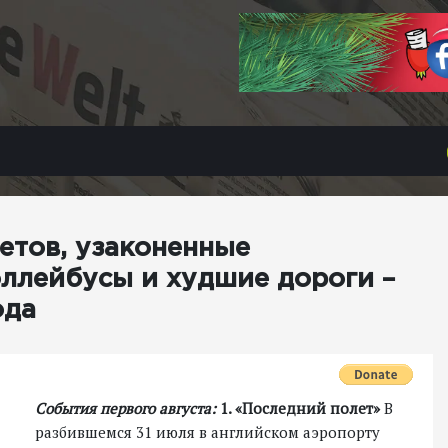
етов, узаконенные
оллейбусы и худшие дороги –
ода
События первого августа:
1. «Последний полет»
В
разбившемся 31 июля в английском аэропорту