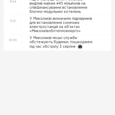
11:54
виділив майже ₴45 мільйонів на
співфінансування встановлення
блочно-модульних котелень
У Миколаєві визначили підрядників
11:21
для встановлення сонячних
електростанцій на об’єктах
«Миколаївоблтеплоенерго»
У Миколаєві міські служби
10:53
обстежують будинки, пошкоджені
під час обстрілу 3 серпня