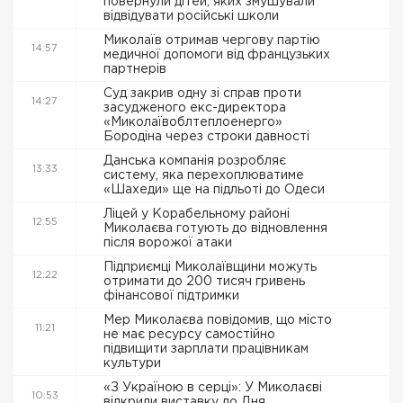
повернули дітей, яких змушували
відвідувати російські школи
Миколаїв отримав чергову партію
14:57
медичної допомоги від французьких
партнерів
Суд закрив одну зі справ проти
14:27
засудженого екс-директора
«Миколаївоблтеплоенерго»
Бородіна через строки давності
Данська компанія розробляє
13:33
систему, яка перехоплюватиме
«Шахеди» ще на підльоті до Одеси
Ліцей у Корабельному районі
12:55
Миколаєва готують до відновлення
після ворожої атаки
Підприємці Миколаївщини можуть
12:22
отримати до 200 тисяч гривень
фінансової підтримки
Мер Миколаєва повідомив, що місто
11:21
не має ресурсу самостійно
підвищити зарплати працівникам
культури
«З Україною в серці»: У Миколаєві
10:53
відкрили виставку до Дня