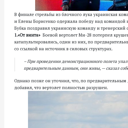
В финале стрельбы из блочного лука украинская ко
и Елены Борисенко одержала победу над командой и
Бубка поздравил украинскую команду и тренерский 
1.«От винта»
Боевой вертолет Ми-28 потерпел круше
катапультировались, один из них, по предварительн
со ссылкой на источник в силовых структурах.
– При проведении демонстрационного полета упал 
предварительным данным, они живы, — сказал собе
Однако позже он уточнил, что, по предварительным 
добавил, что вертолет полностью разрушен.