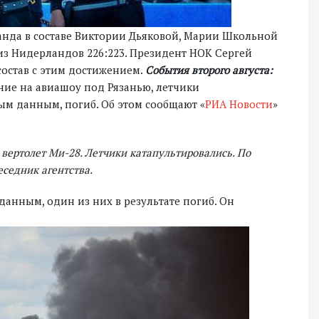
манда в составе Виктории Дьяковой, Марии Школьной
з Нидерландов 226:223. Президент НОК Сергей
состав с этим достижением.
События второго августа:
ние на авиашоу под Рязанью, летчики
ым данным, погиб. Об этом сообщают «
РИА Новости
»
вертолет Ми-28. Летчики катапультировались. По
седник агентства.
данным, один из них в результате погиб. Он