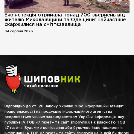
Екоінспекція отримала понад 700 звернень від
жителів Миколаївщини та Одещини: найчастіше
скаржилися на сміттєзвалища
04 серпня 2026
Відповідно до ст. 26 Закону України "Про інформаційні агенції"
право власності на продукцію інформаційного агентства
охороняється чинним законодавством України. Інформація, яку
публікує ІА ТОВ «7 газет» та сайт shipovnik.ua є власністю ТОВ
«7 газет». Будь-яке копіювання або будь-яке інше поширення
інформації ІА ТОВ «7 газет» та сайту shipovnik.ua, в якій би формі