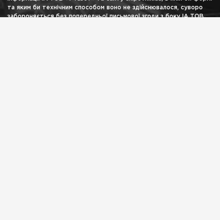
та яким би технічним способом воно не здійснювалося, суворо
забороняється без попередньої письмової згоди з боку ІА ТОВ
«7 газет». Логотип ШИПОВНИК є зареєстрованим товарним
знаком (знаком обслуговування) ТОВ «7 газет».
НАВІГАЦІЯ
Головна
Блоги
Лонгрід
Архів
Афіша
Реклама
КОНТАКТИ
shipovnikua@gmail.com