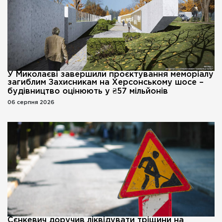
У Миколаєві завершили проєктування меморіалу
загиблим Захисникам на Херсонському шосе –
будівництво оцінюють у ₴57 мільйонів
06 серпня 2026
Сєнкевич доручив ліквідувати тріщини на