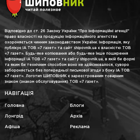
Відповідно до ст. 26 Закону України "Про інформаційні агенції"
право власності на продукцію інформаційного агентства
охороняється чинним законодавством України. Інформація, яку
публікує ІА ТОВ «7 газет» та сайт shipovnik.ua є власністю ТОВ
«7 газет». Будь-яке копіювання або будь-яке інше поширення
інформації ІА ТОВ «7 газет» та сайту shipovnik.ua, в якій би формі
та яким би технічним способом воно не здійснювалося, суворо
забороняється без попередньої письмової згоди з боку ІА ТОВ
«7 газет». Логотип ШИПОВНИК є зареєстрованим товарним
знаком (знаком обслуговування) ТОВ «7 газет».
НАВІГАЦІЯ
Головна
Блоги
Лонгрід
Архів
Афіша
Реклама