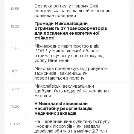
Безпека влітку: у Новому Бузі
12:55
поліцейська навчала дітей основним
правилам поведінки
Громади Миколаївщини
12:22
отримають 27 трансформаторів
для посилення енергетичної
стійкості
Міжнародне партнерство в дії:
11:54
РОВР у Миколаївській області
отримав сучасну спецтехніку від
уряду Німеччини
Миколаїв продовжує підтримувати
11:21
захисників і захисниць, які
повертаються з полону
Миколаївські веслувальники
10:53
здобули п’ять медалей на чемпіонаті
України
У Миколаєві завершили
10:20
масштабну реорганізацію
медичних закладів
На Первомайщині судитимуть групу
09:52
«чорних лісорубів», які завдали
довкіллю збитків на майже 2,7 млн