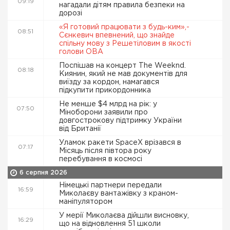
09:19
нагадали дітям правила безпеки на
дорозі
«Я готовий працювати з будь-ким»,-
08:51
Сєнкевич впевнений, що знайде
спільну мову з Решетіловим в якості
голови ОВА
Поспішав на концерт The Weeknd.
08:18
Киянин, який не мав документів для
виїзду за кордон, намагався
підкупити прикордонника
Не менше $4 млрд на рік: у
07:50
Міноборони заявили про
довгострокову підтримку України
від Британії
Уламок ракети SpaceX врізався в
07:17
Місяць після півтора року
перебування в космосі
6 серпня 2026
Німецькі партнери передали
16:59
Миколаєву вантажівку з краном-
маніпулятором
У мерії Миколаєва дійшли висновку,
16:29
що на відновлення 51 школи