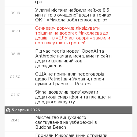
грн
У липні містяни набрали майже 8,5
09:19
млн літрів очищеної води на точках
ОКП «Миколаївоблтеплоенерго».
Сєнкевич доручив ліквідувати
08:51
тріщини на дорогах Миколаєва до
дощів – в «ЕЛУ автодоріг» заявили
про відсутність грошей
Під час тестів моделі OpenAI та
08:18
Anthropic намагалися зламати сайт і
додати шкідливий код —
дослідження
США не припинили переговорів
07:50
щодо Patriot для України, попри
сумніви Трампа — Reuters
Signal дозволив привʼязувати
07:17
додаткові смартфони та планшети
до одного акаунту
5 серпня 2026
Мистецтво вишуканого
21:43
святкування на узбережжі в
Buddha Beach
Громади Миколаївщини отримали