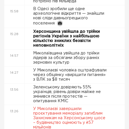
потрібно пів мільярда
В Одесі зробили ще одне
15:58
археологічне відкриття — знайшли
нові сліди давньогрецького
поселення
Херсонщина увійшла до трійки
15:28
регіонів України з найбільшою
кількістю зниклих безвісти
неповнолітніх
Миколаївщина увійшла до трійки
14:57
лідерів за обсягами збору ранніх
зернових культур
У Миколаєві чоловіка оштрафували
14:27
через обіцянку «вирішити питання»
з ВЛК за $8 тисяч
Зеленському довіряють 55%
13:56
українців, рівень довіри майже не
змінився після протестів —
опитування КМІС
У Миколаєві завершили
13:26
проєктування меморіалу загиблим
Захисникам на Херсонському шосе
– будівництво оцінюють у ₴57
мільйонів