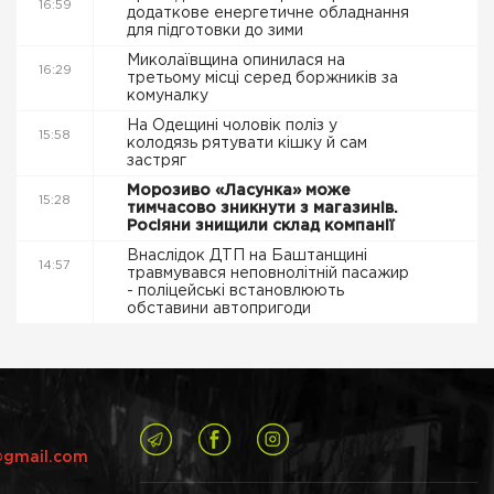
16:59
додаткове енергетичне обладнання
для підготовки до зими
Миколаївщина опинилася на
16:29
третьому місці серед боржників за
комуналку
На Одещині чоловік поліз у
15:58
колодязь рятувати кішку й сам
застряг
Морозиво «Ласунка» може
15:28
тимчасово зникнути з магазинів.
Росіяни знищили склад компанії
Внаслідок ДТП на Баштанщині
14:57
травмувався неповнолітній пасажир
- поліцейські встановлюють
обставини автопригоди
@gmail.com